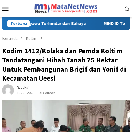
Loncat
Menu
ke
Mobile
konten
MIND ID Tegaskan Dukungan Penuh Bagi PT Vale di Pomalaa, Per
Terbaru
Beranda
Koltim
Kodim 1412/Kolaka dan Pemda Koltim
Tandatangani Hibah Tanah 75 Hektar
Untuk Pembangunan Brigif dan Yonif di
Kecamatan Ueesi
Redaksi
19 Juli 2025
191 x dibaca