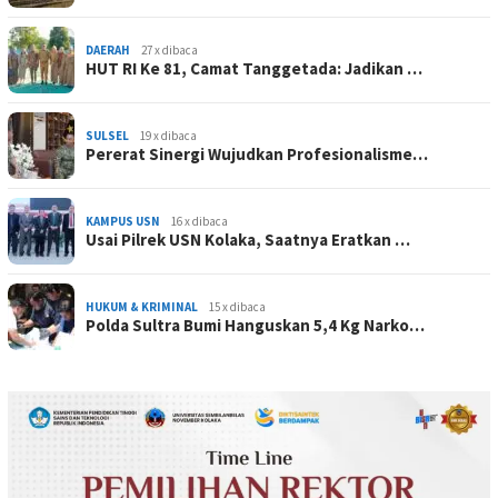
DAERAH
27 x dibaca
HUT RI Ke 81, Camat Tanggetada: Jadikan …
SULSEL
19 x dibaca
Pererat Sinergi Wujudkan Profesionalisme…
KAMPUS USN
16 x dibaca
Usai Pilrek USN Kolaka, Saatnya Eratkan …
HUKUM & KRIMINAL
15 x dibaca
Polda Sultra Bumi Hanguskan 5,4 Kg Narko…