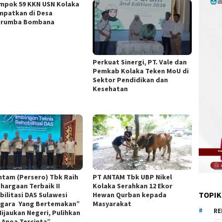
mpok 59 KKN USN Kolaka
mpatkan di Desa
urumba Bombana
Perkuat Sinergi, PT. Vale dan
Pemkab Kolaka Teken MoU di
Sektor Pendidikan dan
Kesehatan
ntam (Persero) Tbk Raih
PT ANTAM Tbk UBP Nikel
hargaan Terbaik II
Kolaka Serahkan 12 Ekor
TOPIK
bilitasi DAS Sulawesi
Hewan Qurban kepada
gara Yang Bertemakan”
Masyarakat
RE
Hijaukan Negeri, Pulihkan
 Anoa Tercinta”