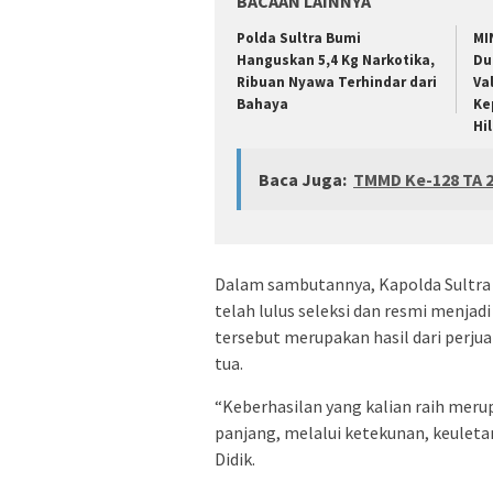
BACAAN LAINNYA
Polda Sultra Bumi
MI
Hanguskan 5,4 Kg Narkotika,
Du
Ribuan Nyawa Terhindar dari
Va
Bahaya
Ke
Hi
Baca Juga:
TMMD Ke-128 TA 2
Dalam sambutannya, Kapolda Sultra
telah lulus seleksi dan resmi menjad
tersebut merupakan hasil dari perju
tua.
“Keberhasilan yang kalian raih merup
panjang, melalui ketekunan, keuletan 
Didik.