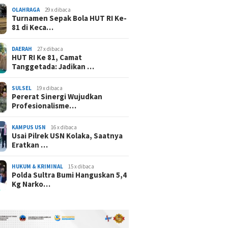
OLAHRAGA
29 x dibaca
Turnamen Sepak Bola HUT RI Ke-
81 di Keca…
DAERAH
27 x dibaca
HUT RI Ke 81, Camat
Tanggetada: Jadikan …
SULSEL
19 x dibaca
Pererat Sinergi Wujudkan
Profesionalisme…
KAMPUS USN
16 x dibaca
Usai Pilrek USN Kolaka, Saatnya
Eratkan …
HUKUM & KRIMINAL
15 x dibaca
Polda Sultra Bumi Hanguskan 5,4
Kg Narko…