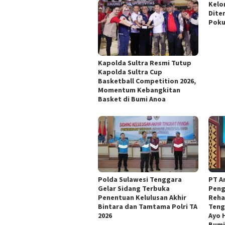
Kelo
Dite
Pok
Kapolda Sultra Resmi Tutup
Kapolda Sultra Cup
Basketball Competition 2026,
Momentum Kebangkitan
Basket di Bumi Anoa
Polda Sulawesi Tenggara
PT A
Gelar Sidang Terbuka
Peng
Penentuan Kelulusan Akhir
Reha
Bintara dan Tamtama Polri TA
Teng
2026
Ayo 
Bumi