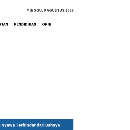
MINGGU, 9 AGUSTUS 2026
ATAN
PENDIDIKAN
OPINI
ahaya
MIND ID Tegaskan Dukungan Penuh Bagi PT Vale di Po