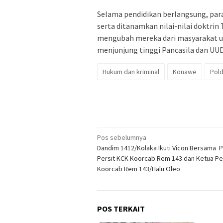
Selama pendidikan berlangsung, para
serta ditanamkan nilai-nilai doktrin 
mengubah mereka dari masyarakat u
menjunjung tinggi Pancasila dan UUD 
Hukum dan kriminal
Konawe
Pold
Navigasi
Pos sebelumnya
Dandim 1412/Kolaka Ikuti Vicon Bersama 
pos
Persit KCK Koorcab Rem 143 dan Ketua Pe
Koorcab Rem 143/Halu Oleo
POS TERKAIT