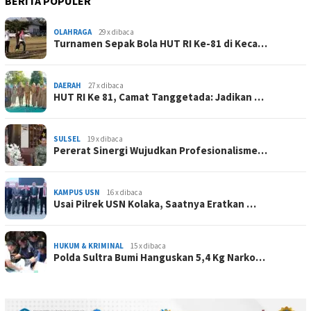
BERITA POPULER
OLAHRAGA
29 x dibaca
Turnamen Sepak Bola HUT RI Ke-81 di Keca…
DAERAH
27 x dibaca
HUT RI Ke 81, Camat Tanggetada: Jadikan …
SULSEL
19 x dibaca
Pererat Sinergi Wujudkan Profesionalisme…
KAMPUS USN
16 x dibaca
Usai Pilrek USN Kolaka, Saatnya Eratkan …
HUKUM & KRIMINAL
15 x dibaca
Polda Sultra Bumi Hanguskan 5,4 Kg Narko…