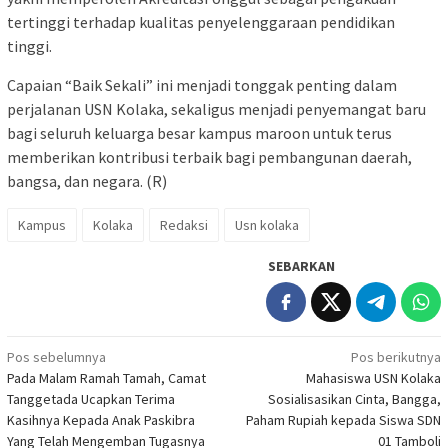
tertinggi terhadap kualitas penyelenggaraan pendidikan
tinggi.
Capaian “Baik Sekali” ini menjadi tonggak penting dalam
perjalanan USN Kolaka, sekaligus menjadi penyemangat baru
bagi seluruh keluarga besar kampus maroon untuk terus
memberikan kontribusi terbaik bagi pembangunan daerah,
bangsa, dan negara. (R)
Kampus
Kolaka
Redaksi
Usn kolaka
SEBARKAN
Navigasi
Pos sebelumnya
Pos berikutnya
Pada Malam Ramah Tamah, Camat
Mahasiswa USN Kolaka
pos
Tanggetada Ucapkan Terima
Sosialisasikan Cinta, Bangga,
Kasihnya Kepada Anak Paskibra
Paham Rupiah kepada Siswa SDN
Yang Telah Mengemban Tugasnya
01 Tamboli