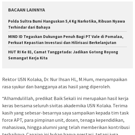
BACAAN LAINNYA
Polda Sultra Bumi Hanguskan 5,4 Kg Narkotika, Ribuan Nyawa
Terhindar dari Bahaya
MIND ID Tegaskan Dukungan Penuh Bagi PT Vale di Pomalaa,
Perkuat Kepastian Investasi dan Hilirisasi Berkelanjutan
HUT RI Ke 81, Camat Tanggetada: Jadikan Gotong Royong
Semangat Kerja Kita
Rektor USN Kolaka, Dr. Nur Ihsan HL, M.Hum, menyampaikan
rasa syukur dan bangganya atas hasil yang diperoleh.
“Alhamdulillah, predikat Baik Sekali ini merupakan hasil kerja
keras bersama seluruh sivitas akademika USN Kolaka. Terima
kasih yang sebesar-besarnya saya sampaikan kepada tim task
force APT, para pimpinan unit, dosen, tenaga kependidikan,
mahasiswa, hingga alumni yang telah memberikan kontribusi
terbaiknya. Capaian ini bukan hanya prestasi, tetapi juga