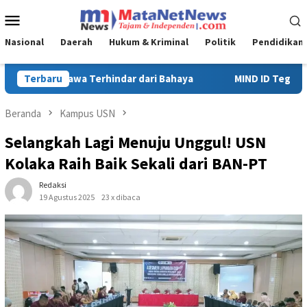
Loncat
Menu
ke
Mobile
konten
Nasional
Daerah
Hukum & Kriminal
Politik
Pendidikan
a
Terbaru
MIND ID Tegaskan Dukungan Penuh Bagi PT Vale di Pomala
Beranda
Kampus USN
Selangkah Lagi Menuju Unggul! USN
Kolaka Raih Baik Sekali dari BAN-PT
Redaksi
19 Agustus 2025
23 x dibaca