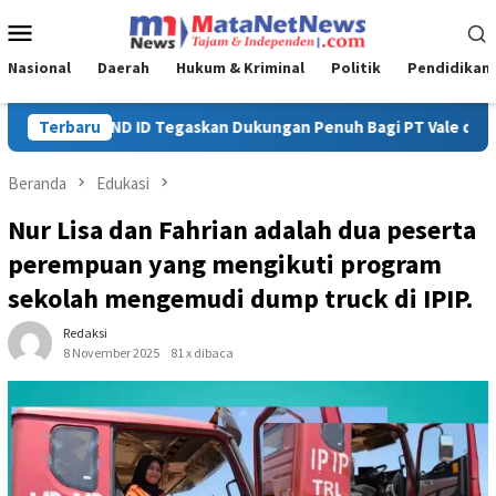
Loncat
Menu
ke
Mobile
konten
Nasional
Daerah
Hukum & Kriminal
Politik
Pendidikan
i PT Vale di Pomalaa, Perkuat Kepastian Investasi dan Hilirisas
Terbaru
Beranda
Edukasi
Nur Lisa dan Fahrian adalah dua peserta
perempuan yang mengikuti program
sekolah mengemudi dump truck di IPIP.
Redaksi
8 November 2025
81 x dibaca