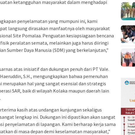
guatan ketangguhan masyarakat dalam menghadapi
lengkapan penyelamatan yang mumpuni ini, kami
dapat langsung dirasakan manfaatnya oleh masyarakat
asional Site Pomalaa. Penguatan kesiapsiagaan bencana
isik peralatan semata, melainkan juga harus diiringi
ian Sumber Daya Manusia (SDM) yang berkelanjutan,”
sarnas atas inisiatif dan dukungan penuh dari PT Vale.
, Haeruddin, S.H., mengungkapkan bahwa pemenuhan
i merupakan hal yang sangat esensial dan strategis
rasi SAR, baik di wilayah Kolaka maupun daerah lain
.
rterima kasih atas undangan kunjungan sekaligus
angat lengkap ini. Dukungan ini dipastikan akan sangat
asi penyelamatan di lapangan. Kami berharap kerja sama
gkatkan di masa depan demi keselamatan masyarakat,”