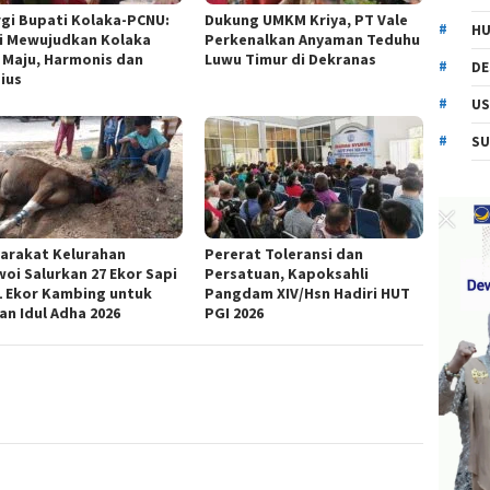
rgi Bupati Kolaka-PCNU:
Dukung UMKM Kriya, PT Vale
HU
i Mewujudkan Kolaka
Perkenalkan Anyaman Teduhu
 Maju, Harmonis dan
Luwu Timur di Dekranas
DE
gius
US
SU
arakat Kelurahan
Pererat Toleransi dan
woi Salurkan 27 Ekor Sapi
Persatuan, Kapoksahli
1 Ekor Kambing untuk
Pangdam XIV/Hsn Hadiri HUT
an Idul Adha 2026
PGI 2026