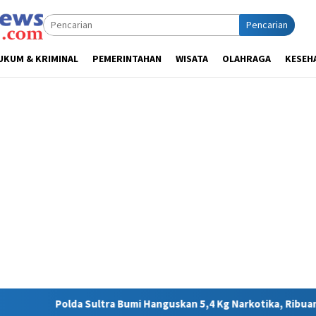
Pencarian
UKUM & KRIMINAL
PEMERINTAHAN
WISATA
OLAHRAGA
KESEH
Bumi Hanguskan 5,4 Kg Narkotika, Ribuan Nyawa Terhindar dari B