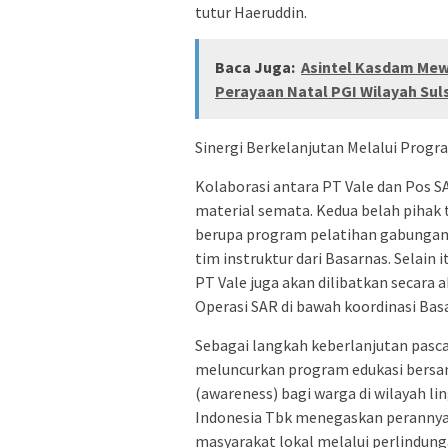
tutur Haeruddin.
Baca Juga:
Asintel Kasdam Mew
Perayaan Natal PGI Wilayah Sul
Sinergi Berkelanjutan Melalui Prog
Kolaborasi antara PT Vale dan Pos S
material semata. Kedua belah pihak
berupa program pelatihan gabungan s
tim instruktur dari Basarnas. Selain
PT Vale juga akan dilibatkan secar
Operasi SAR di bawah koordinasi Bas
Sebagai langkah keberlanjutan pasca
meluncurkan program edukasi bersa
(awareness) bagi warga di wilayah li
Indonesia Tbk menegaskan peranny
masyarakat lokal melalui perlindunga