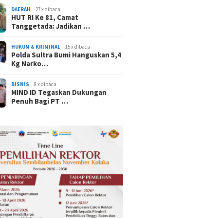
DAERAH
27 x dibaca
HUT RI Ke 81, Camat
Tanggetada: Jadikan …
HUKUM & KRIMINAL
15 x dibaca
Polda Sultra Bumi Hanguskan 5,4
Kg Narko…
BISNIS
8 x dibaca
MIND ID Tegaskan Dukungan
Penuh Bagi PT …