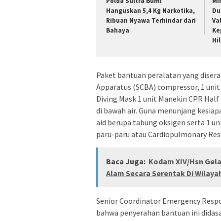
Polda Sultra Bumi
MI
Hanguskan 5,4 Kg Narkotika,
Du
Ribuan Nyawa Terhindar dari
Va
Bahaya
Ke
Hi
Paket bantuan peralatan yang diser
Apparatus (SCBA) compressor, 1 unit 
Diving Mask 1 unit Manekin CPR Half
di bawah air. Guna menunjang kesiapa
aid berupa tabung oksigen serta 1 u
paru-paru atau Cardiopulmonary Resu
Baca Juga:
Kodam XIV/Hsn Gela
Alam Secara Serentak Di Wilaya
Senior Coordinator Emergency Respo
bahwa penyerahan bantuan ini didas