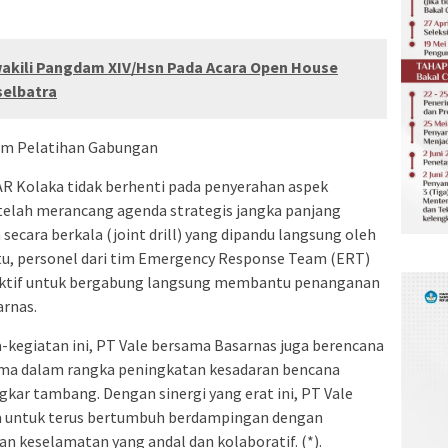
akili Pangdam XIV/Hsn Pada Acara Open House
selbatra
ram Pelatihan Gabungan
AR Kolaka tidak berhenti pada penyerahan aspek
 telah merancang agenda strategis jangka panjang
ecara berkala (joint drill) yang dipandu langsung oleh
 itu, personel dari tim Emergency Response Team (ERT)
a aktif untuk bergabung langsung membantu penanganan
arnas.
-kegiatan ini, PT Vale bersama Basarnas juga berencana
ma dalam rangka peningkatan kesadaran bencana
ngkar tambang. Dengan sinergi yang erat ini, PT Vale
a untuk terus bertumbuh berdampingan dengan
n keselamatan yang andal dan kolaboratif. (*).