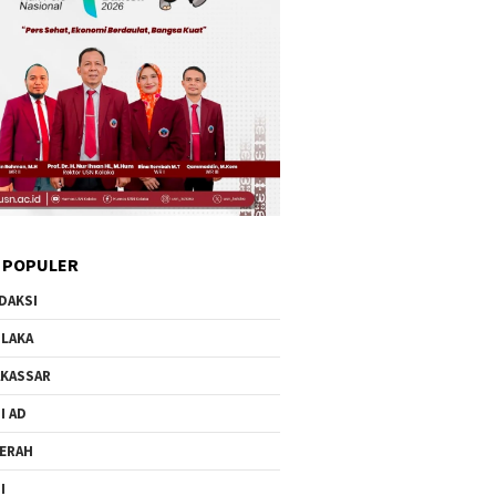
 POPULER
DAKSI
LAKA
KASSAR
I AD
ERAH
I