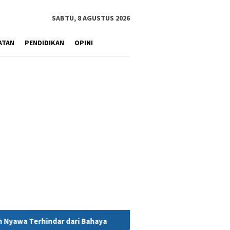
SABTU, 8 AGUSTUS 2026
ATAN
PENDIDIKAN
OPINI
ahaya
MIND ID Tegaskan Dukungan Penuh Bagi PT Vale di P