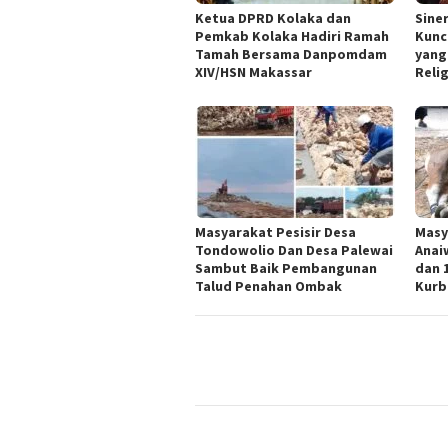
Ketua DPRD Kolaka dan
Sine
Pemkab Kolaka Hadiri Ramah
Kunc
Tamah Bersama Danpomdam
yang
XIV/HSN Makassar
Reli
Masyarakat Pesisir Desa
Masy
Tondowolio Dan Desa Palewai
Anai
Sambut Baik Pembangunan
dan 
Talud Penahan Ombak
Kurb