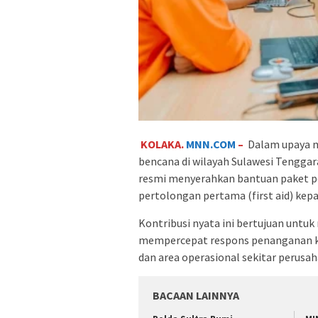
KOLAKA.
MNN.COM
–
Dalam upaya m
bencana di wilayah Sulawesi Tenggar
resmi menyerahkan bantuan paket pe
pertolongan pertama (first aid) kep
Kontribusi nyata ini bertujuan untu
mempercepat respons penanganan ko
dan area operasional sekitar perusah
BACAAN LAINNYA