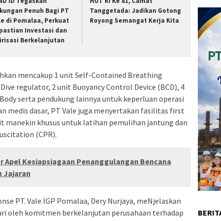
ND ID Tegaskan
HUT RI Ke 81, Camat
kungan Penuh Bagi PT
Tanggetada: Jadikan Gotong
le di Pomalaa, Perkuat
Royong Semangat Kerja Kita
pastian Investasi dan
lirisasi Berkelanjutan
ahkan mencakup 1 unit Self-Contained Breathing
Dive regulator, 2 unit Buoyancy Control Device (BCD), 4
 Body serta pendukung lainnya untuk keperluan operasi
n medis dasar, PT Vale juga menyertakan fasilitas first
nit manekin khusus untuk latihan pemulihan jantung dan
scitation (CPR).
r Apel Kesiapsiagaan Penanggulangan Bencana
h Jajaran
nse PT. Vale IGP Pomalaa, Dery Nurjaya, meNjelaskan
ari oleh komitmen berkelanjutan perusahaan terhadap
BERIT