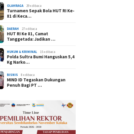
OLAHRAGA
29 x dibaca
Turnamen Sepak Bola HUT RI Ke-
81 di Keca…
DAERAH
27 x dibaca
HUT RI Ke 81, Camat
Tanggetada: Jadikan …
HUKUM & KRIMINAL
15 x dibaca
Polda Sultra Bumi Hanguskan 5,4
Kg Narko…
BISNIS
8 x dibaca
MIND ID Tegaskan Dukungan
Penuh Bagi PT …