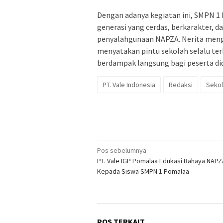
Dengan adanya kegiatan ini, SMPN 1
generasi yang cerdas, berkarakter, d
penyalahgunaan NAPZA. Nerita mengu
menyatakan pintu sekolah selalu te
berdampak langsung bagi peserta didi
PT. Vale Indonesia
Redaksi
Seko
Navigasi
Pos sebelumnya
PT. Vale IGP Pomalaa Edukasi Bahaya NAPZ
pos
Kepada Siswa SMPN 1 Pomalaa
POS TERKAIT