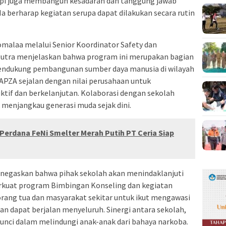
pi juga membangun kesadaran dan tanggung jawab
a berharap kegiatan serupa dapat dilakukan secara rutin
Pomalaa melalui Senior Koordinator Safety dan
Putra menjelaskan bahwa program ini merupakan bagian
endukung pembangunan sumber daya manusia di wilayah
PZA sejalan dengan nilai perusahaan untuk
tif dan berkelanjutan. Kolaborasi dengan sekolah
 menjangkau generasi muda sejak dini.
Perdana FeNi Smelter Merah Putih PT Ceria Siap
negaskan bahwa pihak sekolah akan menindaklanjuti
erkuat program Bimbingan Konseling dan kegiatan
 orang tua dan masyarakat sekitar untuk ikut mengawasi
n dapat berjalan menyeluruh. Sinergi antara sekolah,
unci dalam melindungi anak-anak dari bahaya narkoba.