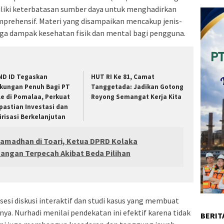
iki keterbatasan sumber daya untuk menghadirkan
mprehensif. Materi yang disampaikan mencakup jenis-
gga dampak kesehatan fisik dan mental bagi pengguna.
ND ID Tegaskan
HUT RI Ke 81, Camat
kungan Penuh Bagi PT
Tanggetada: Jadikan Gotong
le di Pomalaa, Perkuat
Royong Semangat Kerja Kita
pastian Investasi dan
lirisasi Berkelanjutan
Ramadhan di Toari, Ketua DPRD Kolaka
ngan Terpecah Akibat Beda Pilihan
n sesi diskusi interaktif dan studi kasus yang membuat
nya. Nurhadi menilai pendekatan ini efektif karena tidak
BERIT