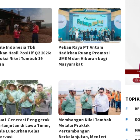
ale Indonesia Tbk
Pekan Raya PT Antam
an Hasil Positif Q2 2026:
Hadirkan Ruang Promosi
uksi Nikel Tumbuh 19
UMKM dan Hiburan bagi
en
Masyarakat
TOPIK
RE
uat Generasi Penggerak
Membangun Nilai Tambah
KO
rlanjutan di Luwu Timur,
Melalui Praktik
MA
ale Luncurkan Kelas
Pertambangan
ervasi
Berkelanjutan, Menteri