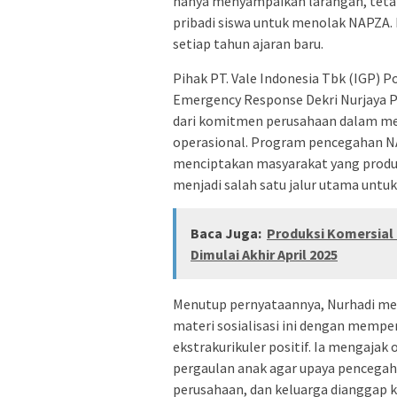
hanya menyampaikan larangan, teta
pribadi siswa untuk menolak NAPZA. I
setiap tahun ajaran baru.
Pihak PT. Vale Indonesia Tbk (IGP) 
Emergency Response Dekri Nurjaya 
dari komitmen perusahaan dalam m
operasional. Program pencegahan NA
menciptakan masyarakat yang produk
menjadi salah satu jalur utama untuk
Baca Juga:
Produksi Komersial 
Dimulai Akhir April 2025
Menutup pernyataannya, Nurhadi me
materi sosialisasi ini dengan memp
ekstrakurikuler positif. Ia mengajak
pergaulan anak agar upaya pencegaha
perusahaan, dan keluarga dianggap k