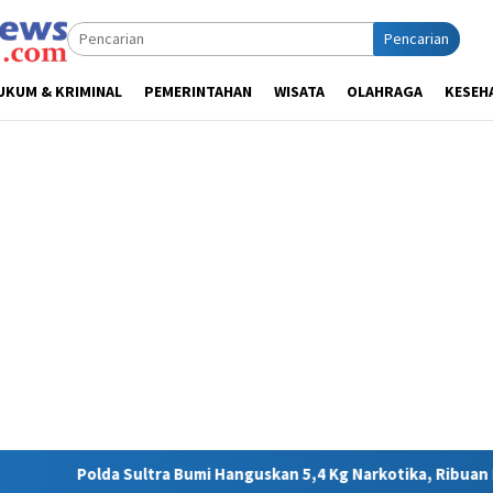
Pencarian
UKUM & KRIMINAL
PEMERINTAHAN
WISATA
OLAHRAGA
KESEH
umi Hanguskan 5,4 Kg Narkotika, Ribuan Nyawa Terhindar dari Ba