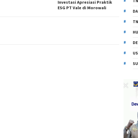
TN
Investasi Apresiasi Praktik
ESG PT Vale di Morowali
DA
TN
HU
DE
US
SU