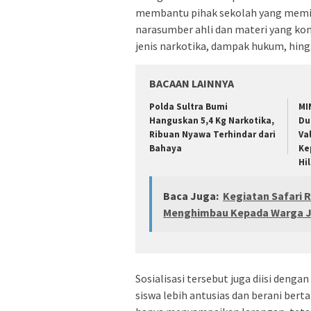
membantu pihak sekolah yang memil
narasumber ahli dan materi yang ko
jenis narkotika, dampak hukum, hin
BACAAN LAINNYA
Polda Sultra Bumi
MI
Hanguskan 5,4 Kg Narkotika,
Du
Ribuan Nyawa Terhindar dari
Va
Bahaya
Ke
Hi
Baca Juga:
Kegiatan Safari 
Menghimbau Kepada Warga Ja
Sosialisasi tersebut juga diisi denga
siswa lebih antusias dan berani berta