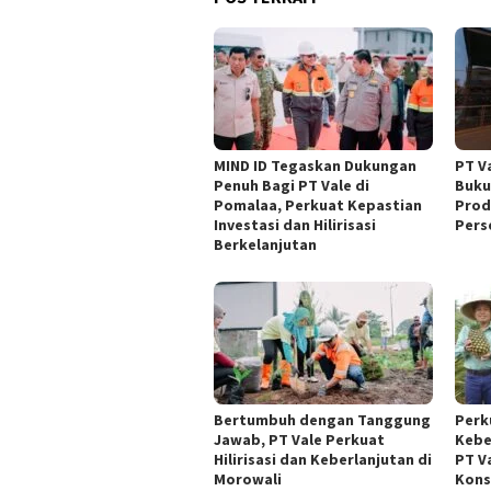
MIND ID Tegaskan Dukungan
PT V
Penuh Bagi PT Vale di
Bukuk
Pomalaa, Perkuat Kepastian
Prod
Investasi dan Hilirisasi
Pers
Berkelanjutan
Bertumbuh dengan Tanggung
Perk
Jawab, PT Vale Perkuat
Kebe
Hilirisasi dan Keberlanjutan di
PT V
Morowali
Kons