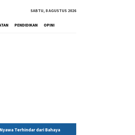
SABTU, 8 AGUSTUS 2026
ATAN
PENDIDIKAN
OPINI
haya
MIND ID Tegaskan Dukungan Penuh Bagi PT Vale di Po