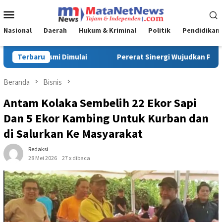
Loncat
Menu
ke
Mobile
konten
Nasional
Daerah
Hukum & Kriminal
Politik
Pendidikan
 Wujudkan Profesionalisme TNI AD, Pangdam XIV/Hsn Terima Kunju
Terbaru
Beranda
Bisnis
Antam Kolaka Sembelih 22 Ekor Sapi
Dan 5 Ekor Kambing Untuk Kurban dan
di Salurkan Ke Masyarakat
Redaksi
28 Mei 2026
27 x dibaca