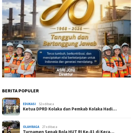
BERITA POPULER
EDUKASI
52 x dibaca
Ketua DPRD Kolaka dan Pemkab Kolaka Hadi…
OLAHRAGA
27 x dibaca
Turnamen Sepak Bola HUT RI Ke-81 di Keca…