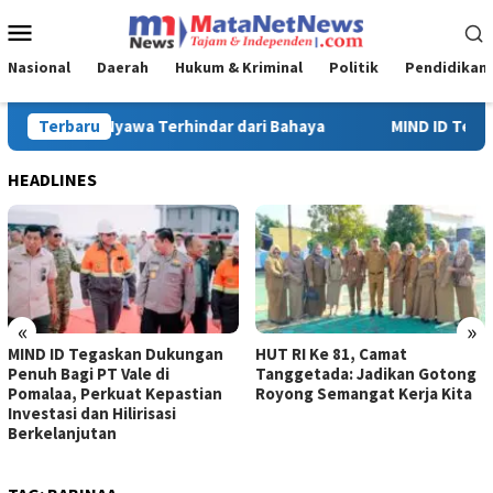
Loncat
Menu
ke
Mobile
konten
Nasional
Daerah
Hukum & Kriminal
Politik
Pendidikan
IND ID Tegaskan Dukungan Penuh Bagi PT Vale di Pomalaa, Perkuat 
Terbaru
HEADLINES
«
»
MIND ID Tegaskan Dukungan
HUT RI Ke 81, Camat
Penuh Bagi PT Vale di
Tanggetada: Jadikan Gotong
Pomalaa, Perkuat Kepastian
Royong Semangat Kerja Kita
Investasi dan Hilirisasi
Berkelanjutan