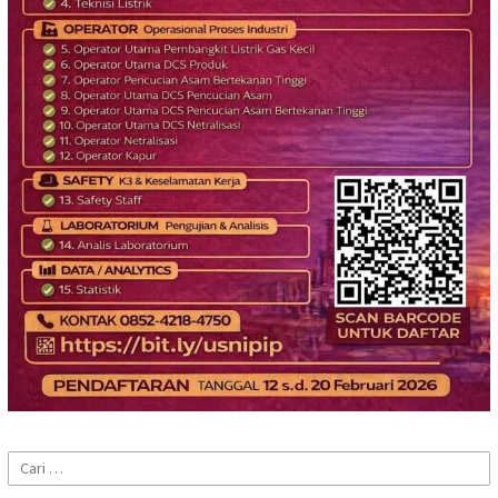
Cari
untuk: