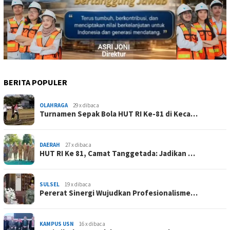
BERITA POPULER
OLAHRAGA
29 x dibaca
Turnamen Sepak Bola HUT RI Ke-81 di Keca…
DAERAH
27 x dibaca
HUT RI Ke 81, Camat Tanggetada: Jadikan …
SULSEL
19 x dibaca
Pererat Sinergi Wujudkan Profesionalisme…
KAMPUS USN
16 x dibaca