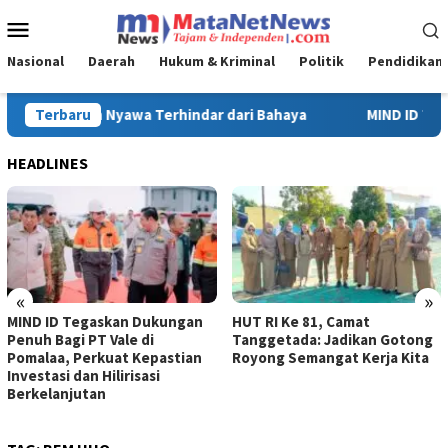
Loncat
Menu
ke
Mobile
konten
Nasional
Daerah
Hukum & Kriminal
Politik
Pendidikan
MIND ID Tegaskan Dukungan Penuh Bagi PT Vale di Pomalaa, Perku
Terbaru
HEADLINES
«
»
MIND ID Tegaskan Dukungan
HUT RI Ke 81, Camat
Penuh Bagi PT Vale di
Tanggetada: Jadikan Gotong
Pomalaa, Perkuat Kepastian
Royong Semangat Kerja Kita
Investasi dan Hilirisasi
Berkelanjutan