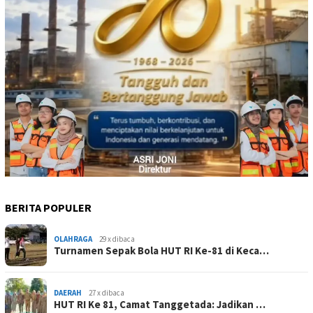
BERITA POPULER
OLAHRAGA
29 x dibaca
Turnamen Sepak Bola HUT RI Ke-81 di Keca…
DAERAH
27 x dibaca
HUT RI Ke 81, Camat Tanggetada: Jadikan …