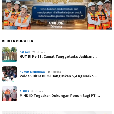
BERITA POPULER
DAERAH
29 x dibaca
HUT RI Ke 81, Camat Tanggetada: Jadikan …
HUKUM & KRIMINAL
15 x dibaca
Polda Sultra Bumi Hanguskan 5,4 Kg Narko…
BISNIS
8 x dibaca
MIND ID Tegaskan Dukungan Penuh Bagi PT …