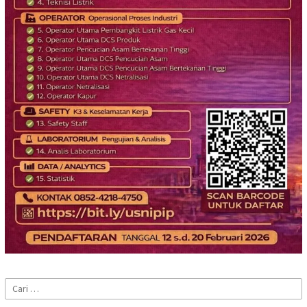
Cari
untuk: