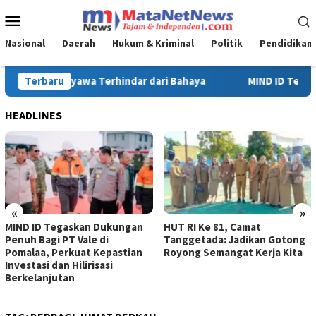
Loncat
Menu
ke
Mobile
konten
Nasional
Daerah
Hukum & Kriminal
Politik
Pendidikan
D ID Tegaskan Dukungan Penuh Bagi PT Vale di Pomalaa, Perkuat K
Terbaru
HEADLINES
«
»
egaskan Dukungan
HUT RI Ke 81, Camat
Turnamen 
 PT Vale di
Tanggetada: Jadikan Gotong
Ke-81 di 
Perkuat Kepastian
Royong Semangat Kerja Kita
Tanggetad
an Hilirisasi
utan