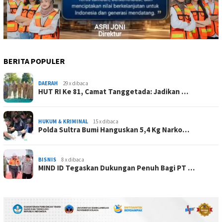
BERITA POPULER
DAERAH
29 x dibaca
HUT RI Ke 81, Camat Tanggetada: Jadikan …
HUKUM & KRIMINAL
15 x dibaca
Polda Sultra Bumi Hanguskan 5,4 Kg Narko…
BISNIS
8 x dibaca
MIND ID Tegaskan Dukungan Penuh Bagi PT …