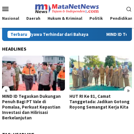
Loncat
Menu
ke
Mobile
konten
Nasional
Daerah
Hukum & Kriminal
Politik
Pendidikan
ND ID Tegaskan Dukungan Penuh Bagi PT Vale di Pomalaa, Perkuat 
Terbaru
HEADLINES
«
»
ID Tegaskan Dukungan
HUT RI Ke 81, Camat
Turna
Bagi PT Vale di
Tanggetada: Jadikan Gotong
Ke-81
aa, Perkuat Kepastian
Royong Semangat Kerja Kita
Tangg
asi dan Hilirisasi
lanjutan