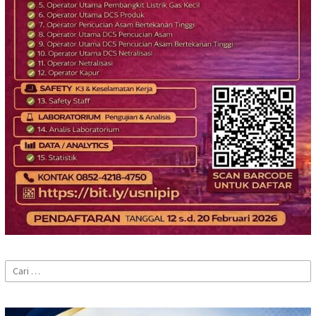
Cari
untuk: