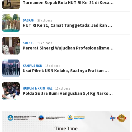
Turnamen Sepak Bola HUT RI Ke-81 di Keca…
DAERAH
27 x dibaca
HUT RI Ke 81, Camat Tanggetada: Jadikan …
SULSEL
19 x dibaca
Pererat Sinergi Wujudkan Profesionalisme…
KAMPUS USN
16 x dibaca
Usai Pilrek USN Kolaka, Saatnya Eratkan …
HUKUM & KRIMINAL
15 x dibaca
Polda Sultra Bumi Hanguskan 5,4 Kg Narko…