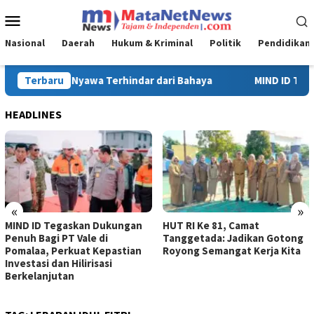
Loncat
Menu
ke
Mobile
konten
Nasional
Daerah
Hukum & Kriminal
Politik
Pendidikan
MIND ID Tegaskan Dukungan Penuh Bagi PT Vale di Pomalaa, Perkua
Terbaru
HEADLINES
«
»
MIND ID Tegaskan Dukungan
HUT RI Ke 81, Camat
Penuh Bagi PT Vale di
Tanggetada: Jadikan Gotong
Pomalaa, Perkuat Kepastian
Royong Semangat Kerja Kita
Investasi dan Hilirisasi
Berkelanjutan