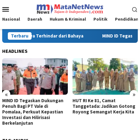
Loncat
Menu
ke
Mobile
konten
Nasional
Daerah
Hukum & Kriminal
Politik
Pendidikan
ID Tegaskan Dukungan Penuh Bagi PT Vale di Pomalaa, Perkuat Kep
Terbaru
HEADLINES
«
»
HUT RI Ke 81, Camat
Turnamen Sepak Bola HUT RI
Tanggetada: Jadikan Gotong
Ke-81 di Kecamatan
Royong Semangat Kerja Kita
Tanggetada Resmi Dimulai