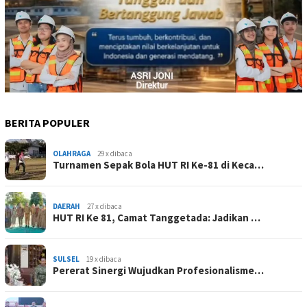
BERITA POPULER
OLAHRAGA
29 x dibaca
Turnamen Sepak Bola HUT RI Ke-81 di Keca…
DAERAH
27 x dibaca
HUT RI Ke 81, Camat Tanggetada: Jadikan …
SULSEL
19 x dibaca
Pererat Sinergi Wujudkan Profesionalisme…