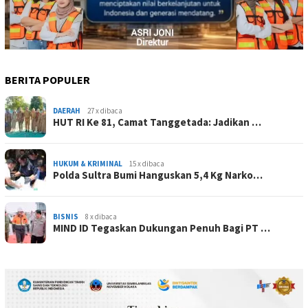
BERITA POPULER
DAERAH
27 x dibaca
HUT RI Ke 81, Camat Tanggetada: Jadikan …
HUKUM & KRIMINAL
15 x dibaca
Polda Sultra Bumi Hanguskan 5,4 Kg Narko…
BISNIS
8 x dibaca
MIND ID Tegaskan Dukungan Penuh Bagi PT …