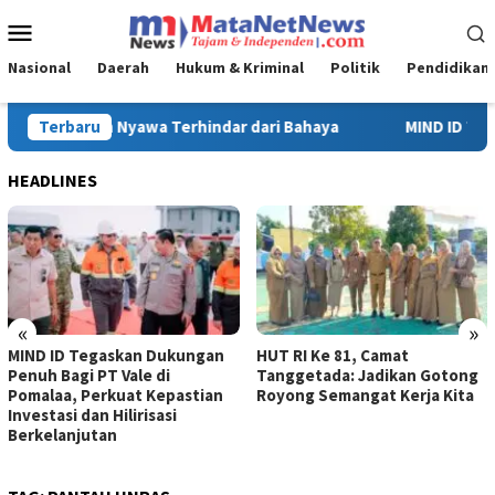
Loncat
Menu
ke
Mobile
konten
Nasional
Daerah
Hukum & Kriminal
Politik
Pendidikan
Terbaru
MIND ID Tegaskan Dukungan Penuh Bagi PT Vale di Pomalaa
HEADLINES
«
»
MIND ID Tegaskan Dukungan
HUT RI Ke 81, Camat
Penuh Bagi PT Vale di
Tanggetada: Jadikan Gotong
Pomalaa, Perkuat Kepastian
Royong Semangat Kerja Kita
Investasi dan Hilirisasi
Berkelanjutan