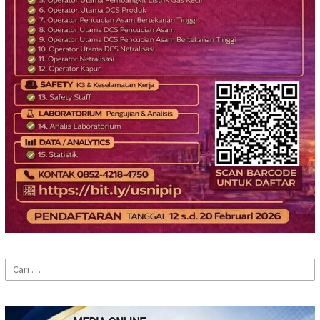
Cari
untuk: