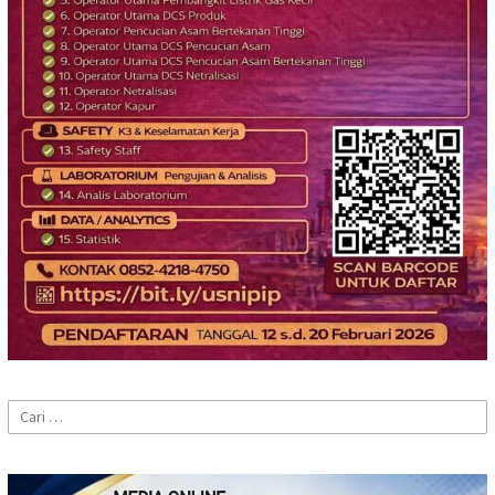
Cari
untuk: