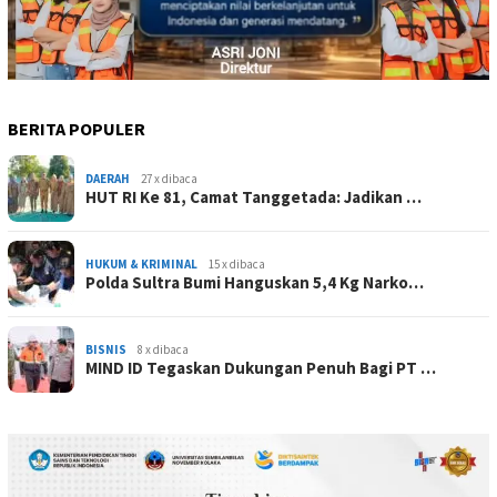
BERITA POPULER
DAERAH
27 x dibaca
HUT RI Ke 81, Camat Tanggetada: Jadikan …
HUKUM & KRIMINAL
15 x dibaca
Polda Sultra Bumi Hanguskan 5,4 Kg Narko…
BISNIS
8 x dibaca
MIND ID Tegaskan Dukungan Penuh Bagi PT …