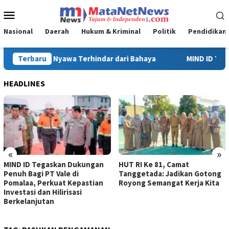
Loncat
Menu
ke
Mobile
konten
Nasional
Daerah
Hukum & Kriminal
Politik
Pendidikan
Terbaru
MIND ID Tegaskan Dukungan Penuh Bagi PT Vale di Pomalaa, 
HEADLINES
«
»
MIND ID Tegaskan Dukungan
HUT RI Ke 81, Camat
Penuh Bagi PT Vale di
Tanggetada: Jadikan Gotong
Pomalaa, Perkuat Kepastian
Royong Semangat Kerja Kita
Investasi dan Hilirisasi
Berkelanjutan