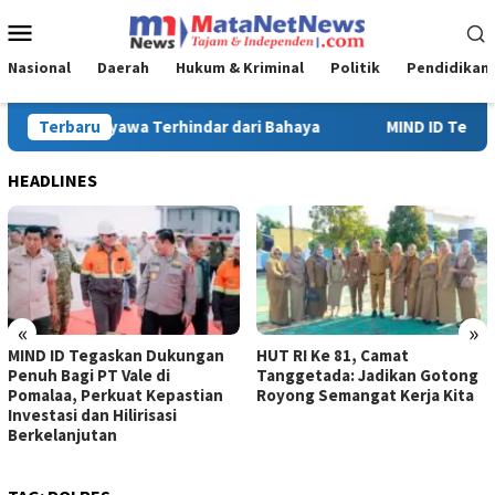
Loncat
Menu
ke
Mobile
konten
Nasional
Daerah
Hukum & Kriminal
Politik
Pendidikan
MIND ID Tegaskan Dukungan Penuh Bagi PT Vale di Pomalaa, Per
Terbaru
HEADLINES
«
»
MIND ID Tegaskan Dukungan
HUT RI Ke 81, Camat
Penuh Bagi PT Vale di
Tanggetada: Jadikan Gotong
Pomalaa, Perkuat Kepastian
Royong Semangat Kerja Kita
Investasi dan Hilirisasi
Berkelanjutan