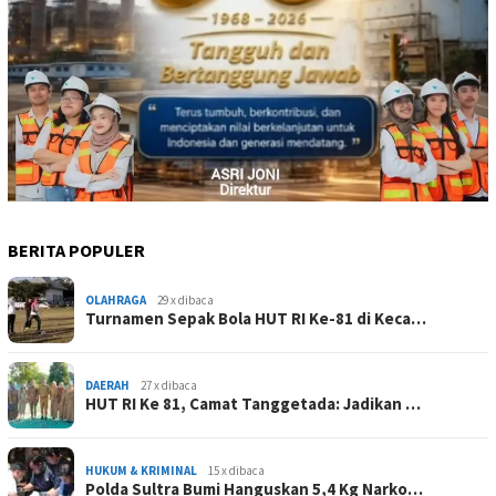
BERITA POPULER
OLAHRAGA
29 x dibaca
Turnamen Sepak Bola HUT RI Ke-81 di Keca…
DAERAH
27 x dibaca
HUT RI Ke 81, Camat Tanggetada: Jadikan …
HUKUM & KRIMINAL
15 x dibaca
Polda Sultra Bumi Hanguskan 5,4 Kg Narko…