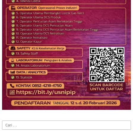
Cari
untuk: