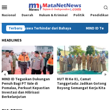
Loncat
Menu
ke
Mobile
konten
Nasional
Daerah
Hukum & Kriminal
Politik
Pendidikan
 ID Tegaskan Dukungan Penuh Bagi PT Vale di Pomalaa, Perkuat Ke
Terbaru
HEADLINES
«
»
gan
HUT RI Ke 81, Camat
Turnamen Sepak Bola HU
Tanggetada: Jadikan Gotong
Ke-81 di Kecamatan
ian
Royong Semangat Kerja Kita
Tanggetada Resmi Dimul