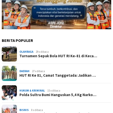
BERITA POPULER
OLAHRAGA
29 x dibaca
Turnamen Sepak Bola HUT RI Ke-81 di Keca…
DAERAH
27 x dibaca
HUT RI Ke 81, Camat Tanggetada: Jadikan …
HUKUM & KRIMINAL
15 x dibaca
Polda Sultra Bumi Hanguskan 5,4 Kg Narko…
BISNIS
8 x dibaca