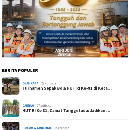
BERITA POPULER
OLAHRAGA
29 x dibaca
Turnamen Sepak Bola HUT RI Ke-81 di Keca…
DAERAH
27 x dibaca
HUT RI Ke 81, Camat Tanggetada: Jadikan …
HUKUM & KRIMINAL
15 x dibaca