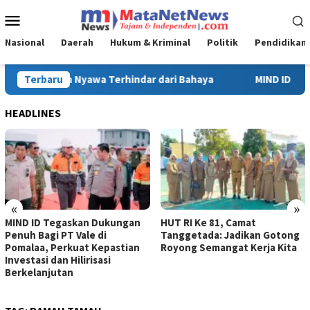
Loncat
Menu
ke
Mobile
konten
Nasional
Daerah
Hukum & Kriminal
Politik
Pendidikan
Terbaru
MIND ID Tegaskan Dukungan Penuh Bagi PT Vale di Pomalaa, 
HEADLINES
«
»
MIND ID Tegaskan Dukungan
HUT RI Ke 81, Camat
Penuh Bagi PT Vale di
Tanggetada: Jadikan Gotong
Pomalaa, Perkuat Kepastian
Royong Semangat Kerja Kita
Investasi dan Hilirisasi
Berkelanjutan