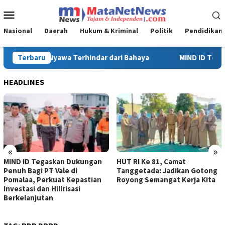
Loncat
Menu
ke
Mobile
konten
Nasional
Daerah
Hukum & Kriminal
Politik
Pendidikan
MIND ID Tegaskan Dukungan Penuh Bagi PT Vale di Pomalaa, Perku
Terbaru
HEADLINES
«
»
MIND ID Tegaskan Dukungan
HUT RI Ke 81, Camat
Penuh Bagi PT Vale di
Tanggetada: Jadikan Gotong
Pomalaa, Perkuat Kepastian
Royong Semangat Kerja Kita
Investasi dan Hilirisasi
Berkelanjutan