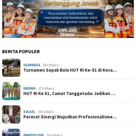
BERITA POPULER
OLAHRAGA
29 x dibaca
Turnamen Sepak Bola HUT RI Ke-81 di Keca…
DAERAH
27 x dibaca
HUT RI Ke 81, Camat Tanggetada: Jadikan …
SULSEL
19 x dibaca
Pererat Sinergi Wujudkan Profesionalisme…
KAMPUS USN
16 x dibaca