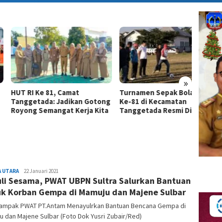
»
RI Ke 81, Camat
Turnamen Sepak Bola HUT RI
Perera
getada: Jadikan Gotong
Ke-81 di Kecamatan
Profes
ng Semangat Kerja Kita
Tanggetada Resmi Dimulai
Pangd
Kunjun
Pangdi
Redaksi
 UTARA
22 Januari 2021
li Sesama, PWAT UBPN Sultra Salurkan Bantuan
k Korban Gempa di Mamuju dan Majene Sulbar
 Tampak PWAT PT.Antam Menayulrkan Bantuan Bencana Gempa di
 dan Majene Sulbar (Foto Dok Yusri Zubair/Red)