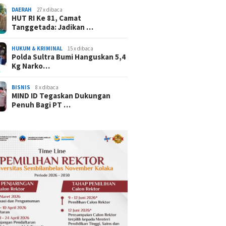
DAERAH
27 x dibaca
HUT RI Ke 81, Camat
Tanggetada: Jadikan …
HUKUM & KRIMINAL
15 x dibaca
Polda Sultra Bumi Hanguskan 5,4
Kg Narko…
BISNIS
8 x dibaca
MIND ID Tegaskan Dukungan
Penuh Bagi PT …