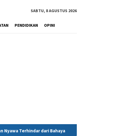
SABTU, 8 AGUSTUS 2026
ATAN
PENDIDIKAN
OPINI
ri Bahaya
MIND ID Tegaskan Dukungan Penuh Bagi PT Vale 