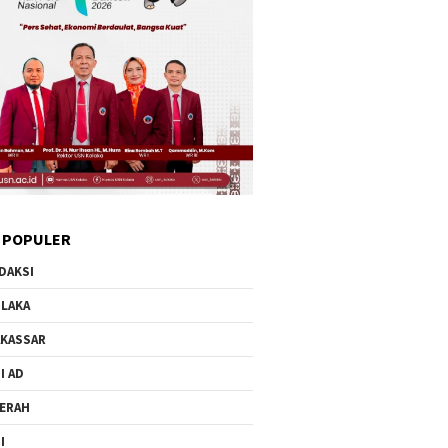
 POPULER
DAKSI
LAKA
KASSAR
I AD
ERAH
I