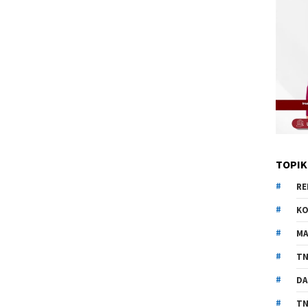
TOPIK
RE
KO
MA
TN
DA
TN