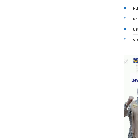
HU
DE
US
SU