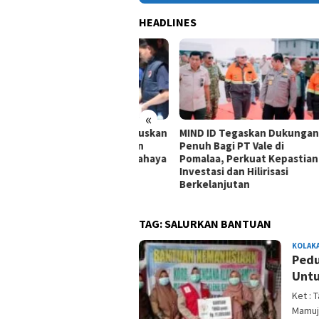
HEADLINES
«
da Sultra Bumi Hanguskan
MIND ID Tegaskan Dukungan
HUT 
 Kg Narkotika, Ribuan
Penuh Bagi PT Vale di
Tang
wa Terhindar dari Bahaya
Pomalaa, Perkuat Kepastian
Royo
Investasi dan Hilirisasi
Berkelanjutan
TAG:
SALURKAN BANTUAN
KOLAKA
Pedu
Untu
Ket :
Mamuju