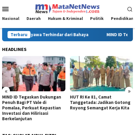
Loncat
Menu
ke
Mobile
konten
Nasional
Daerah
Hukum & Kriminal
Politik
Pendidikan
ND ID Tegaskan Dukungan Penuh Bagi PT Vale di Pomalaa, Perkuat 
Terbaru
HEADLINES
«
»
ID Tegaskan Dukungan
HUT RI Ke 81, Camat
Turna
Bagi PT Vale di
Tanggetada: Jadikan Gotong
Ke-81
aa, Perkuat Kepastian
Royong Semangat Kerja Kita
Tangg
asi dan Hilirisasi
lanjutan