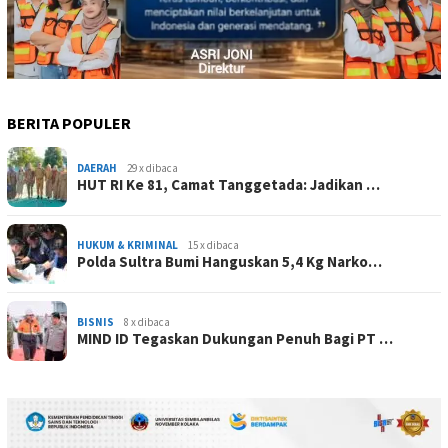
BERITA POPULER
DAERAH
29 x dibaca
HUT RI Ke 81, Camat Tanggetada: Jadikan …
HUKUM & KRIMINAL
15 x dibaca
Polda Sultra Bumi Hanguskan 5,4 Kg Narko…
BISNIS
8 x dibaca
MIND ID Tegaskan Dukungan Penuh Bagi PT …