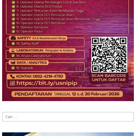
Cari
untuk: