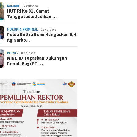
DAERAH
27 x dibaca
HUT RI Ke 81, Camat
Tanggetada: Jadikan …
HUKUM & KRIMINAL
15 x dibaca
Polda Sultra Bumi Hanguskan 5,4
Kg Narko…
BISNIS
8 x dibaca
MIND ID Tegaskan Dukungan
Penuh Bagi PT …