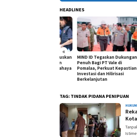
HEADLINES
«
da Sultra Bumi Hanguskan
MIND ID Tegaskan Dukungan
HUT 
 Kg Narkotika, Ribuan
Penuh Bagi PT Vale di
Tang
wa Terhindar dari Bahaya
Pomalaa, Perkuat Kepastian
Royo
Investasi dan Hilirisasi
Berkelanjutan
TAG:
TINDAK PIDANA PENIPUAN
HUKUM 
Reka
Kota
Tanpa
Istim