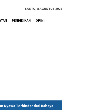
SABTU, 8 AGUSTUS 2026
ATAN
PENDIDIKAN
OPINI
ari Bahaya
MIND ID Tegaskan Dukungan Penuh Bagi PT Vale