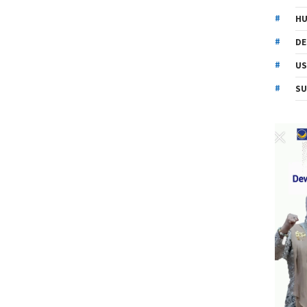
HU
DE
US
SU