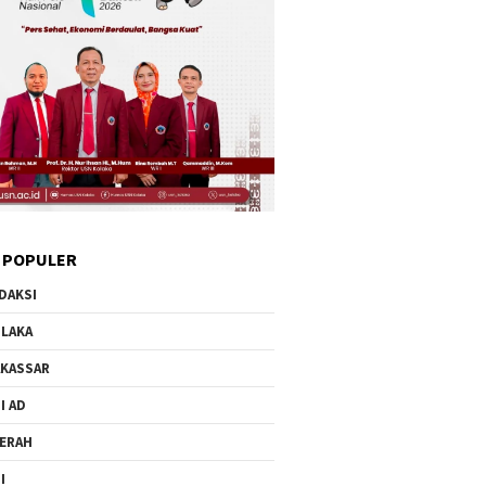
 POPULER
DAKSI
LAKA
KASSAR
I AD
ERAH
I