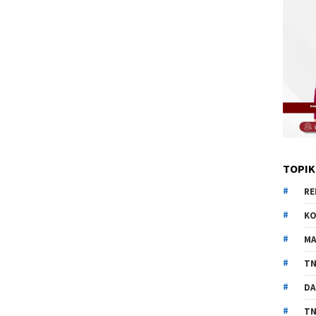
TOPIK
RE
KO
MA
TN
DA
TN