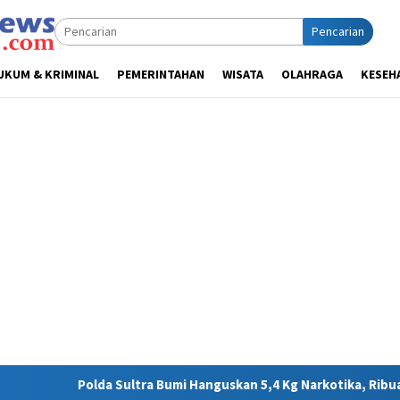
Pencarian
UKUM & KRIMINAL
PEMERINTAHAN
WISATA
OLAHRAGA
KESEH
ltra Bumi Hanguskan 5,4 Kg Narkotika, Ribuan Nyawa Terhindar d