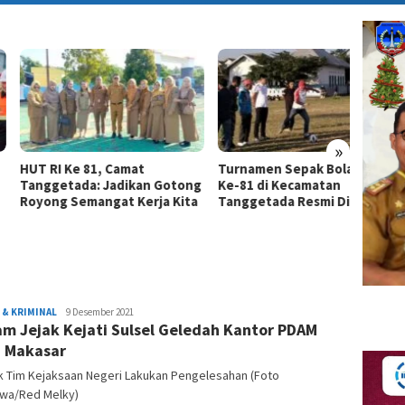
»
RI Ke 81, Camat
Turnamen Sepak Bola HUT RI
Perera
getada: Jadikan Gotong
Ke-81 di Kecamatan
Profes
ng Semangat Kerja Kita
Tanggetada Resmi Dimulai
Pangd
Kunjun
Pangdi
Redaksi
& KRIMINAL
9 Desember 2021
m Jejak Kejati Sulsel Geledah Kantor PDAM
 Makasar
k Tim Kejaksaan Negeri Lakukan Pengelesahan (Foto
ewa/Red Melky)