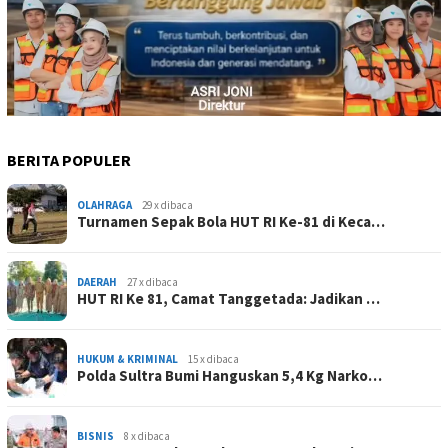
BERITA POPULER
OLAHRAGA
29 x dibaca
Turnamen Sepak Bola HUT RI Ke-81 di Keca…
DAERAH
27 x dibaca
HUT RI Ke 81, Camat Tanggetada: Jadikan …
HUKUM & KRIMINAL
15 x dibaca
Polda Sultra Bumi Hanguskan 5,4 Kg Narko…
BISNIS
8 x dibaca