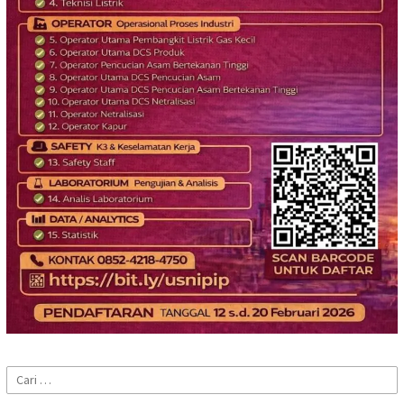
Cari
untuk: