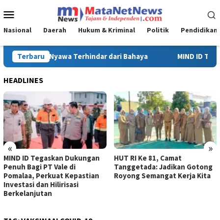
Loncat
Menu
ke
Mobile
konten
Nasional
Daerah
Hukum & Kriminal
Politik
Pendidikan
ND ID Tegaskan Dukungan Penuh Bagi PT Vale di Pomalaa, Perkuat 
Terbaru
HEADLINES
«
»
ND ID Tegaskan Dukungan
HUT RI Ke 81, Camat
Tu
nuh Bagi PT Vale di
Tanggetada: Jadikan Gotong
Ke
malaa, Perkuat Kepastian
Royong Semangat Kerja Kita
Ta
vestasi dan Hilirisasi
rkelanjutan