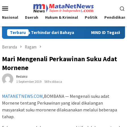
Loncat
Menu
ke
Mobile
konten
Nasional
Daerah
Hukum & Kriminal
Politik
Pendidikan
Terbaru
MIND ID Tegaskan Dukungan Penuh Bagi PT Vale di Pomalaa, 
Beranda
Ragam
Mari Mengenali Perkawinan Suku Adat
Mornene
Redaksi
1 September 2019
569 x dibaca
MATANETNEWS.COM
,BOMBANA — Mengenali suku adat
Mornene tentang Perkawinan yang ideal dikalangan
masyarakat suku moronene dilaksanakan melalui beberapa
tahap.