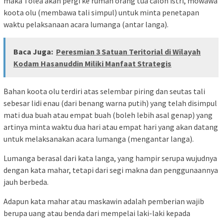
maka Tolea akan pergi ke rumah orang tua calon istri, mowawa
koota olu (membawa tali simpul) untuk minta penetapan
waktu pelaksanaan acara lumanga (antar langa).
Baca Juga:
Peresmian 3 Satuan Teritorial di Wilayah
Kodam Hasanuddin Miliki Manfaat Strategis
Bahan koota olu terdiri atas selembar piring dan seutas tali
sebesar lidi enau (dari benang warna putih) yang telah disimpul
mati dua buah atau empat buah (boleh lebih asal genap) yang
artinya minta waktu dua hari atau empat hari yang akan datang
untuk melaksanakan acara lumanga (mengantar langa).
Lumanga berasal dari kata langa, yang hampir serupa wujudnya
dengan kata mahar, tetapi dari segi makna dan penggunaannya
jauh berbeda.
Adapun kata mahar atau maskawin adalah pemberian wajib
berupa uang atau benda dari mempelai laki-laki kepada