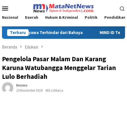
Loncat
Menu
ke
Mobile
konten
Nasional
Daerah
Hukum & Kriminal
Politik
Pendidikan
MIND ID Tegaskan Dukungan Penuh Bagi PT Vale di Pomalaa, Perk
Terbaru
Beranda
Edukasi
Pengelola Pasar Malam Dan Karang
Karuna Watubangga Menggelar Tarian
Lulo Berhadiah
Redaksi
10 November 2019
461 x dibaca