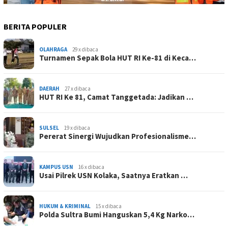
BERITA POPULER
OLAHRAGA
29 x dibaca
Turnamen Sepak Bola HUT RI Ke-81 di Keca…
DAERAH
27 x dibaca
HUT RI Ke 81, Camat Tanggetada: Jadikan …
SULSEL
19 x dibaca
Pererat Sinergi Wujudkan Profesionalisme…
KAMPUS USN
16 x dibaca
Usai Pilrek USN Kolaka, Saatnya Eratkan …
HUKUM & KRIMINAL
15 x dibaca
Polda Sultra Bumi Hanguskan 5,4 Kg Narko…