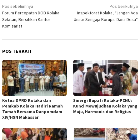
Navigasi
Pos sebelumnya
Pos berikutnya
Forum Percepatan DOB Kolaka
Inspektorat Kolaka, “Jangan Ada
pos
Selatan, Bersihkan Kantor
Unsur Sengaja Korupsi Dana Desa”
Komisariat
POS TERKAIT
Ketua DPRD Kolaka dan
Sinergi Bupati Kolaka-PCNU:
Pemkab Kolaka Hadiri Ramah
Kunci Mewujudkan Kolaka yang
Tamah Bersama Danpomdam
Maju, Harmonis dan Religius
XIV/HSN Makassar