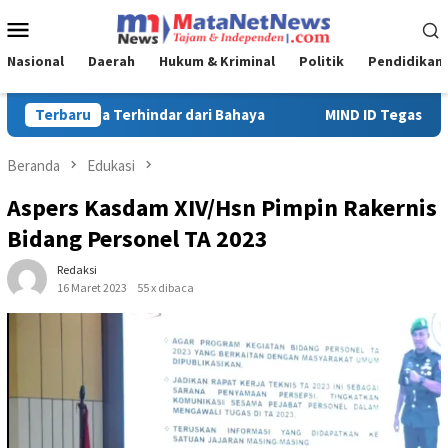
Loncat
Menu
ke
Mobile
konten
Nasional
Daerah
Hukum & Kriminal
Politik
Pendidikan
MIND ID Tegaskan Dukungan Penuh Bagi PT Vale di Pomalaa, Perk
Terbaru
Beranda
Edukasi
Aspers Kasdam XIV/Hsn Pimpin Rakernis
Bidang Personel TA 2023
Redaksi
16 Maret 2023
55 x dibaca