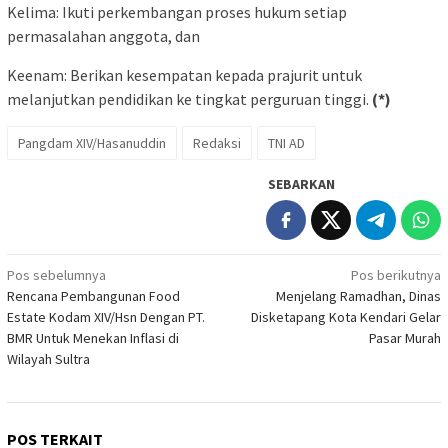
Kelima: Ikuti perkembangan proses hukum setiap
permasalahan anggota, dan
Keenam: Berikan kesempatan kepada prajurit untuk
melanjutkan pendidikan ke tingkat perguruan tinggi.
(*)
Pangdam XIV/Hasanuddin
Redaksi
TNI AD
SEBARKAN
Navigasi
Pos sebelumnya
Pos berikutnya
Rencana Pembangunan Food
Menjelang Ramadhan, Dinas
pos
Estate Kodam XIV/Hsn Dengan PT.
Disketapang Kota Kendari Gelar
BMR Untuk Menekan Inflasi di
Pasar Murah
Wilayah Sultra
POS TERKAIT