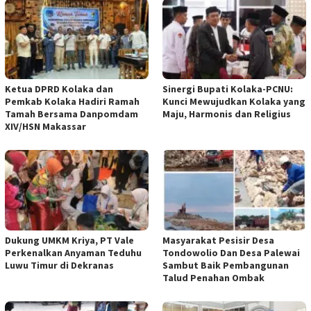
Ketua DPRD Kolaka dan
Sinergi Bupati Kolaka-PCNU:
Pemkab Kolaka Hadiri Ramah
Kunci Mewujudkan Kolaka yang
Tamah Bersama Danpomdam
Maju, Harmonis dan Religius
XIV/HSN Makassar
Dukung UMKM Kriya, PT Vale
Masyarakat Pesisir Desa
Perkenalkan Anyaman Teduhu
Tondowolio Dan Desa Palewai
Luwu Timur di Dekranas
Sambut Baik Pembangunan
Talud Penahan Ombak