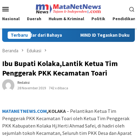
Loncat
Menu
ke
Mobile
konten
Nasional
Daerah
Hukum & Kriminal
Politik
Pendidikan
askan Dukungan Penuh Bagi PT Vale di Pomalaa, Perkuat Kepastian
Terbaru
Beranda
Edukasi
Ibu Bupati Kolaka,Lantik Ketua Tim
Penggerak PKK Kecamatan Toari
Redaksi
28 November 2019
742 x dibaca
MATANETNEWS.COM
,KOLAKA
– Pelantikan Ketua Tim
Penggerak PKK Kecamatan Toari oleh Ketua Tim Penggerak
PKK Kabupaten Kolaka Hj.Herti Ahmad Safei, di hadiri oleh
sejumlah tokoh Kecamatan, Seluruh tim PKK Desa dan Aparat