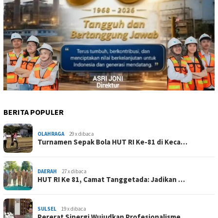
BERITA POPULER
OLAHRAGA
29 x dibaca
Turnamen Sepak Bola HUT RI Ke-81 di Keca…
DAERAH
27 x dibaca
HUT RI Ke 81, Camat Tanggetada: Jadikan …
SULSEL
19 x dibaca
Pererat Sinergi Wujudkan Profesionalisme…