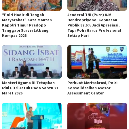
“Polri Hadir di Tengah
Jenderal TNI (Purn) A.M.
Masyarakat” Kata Mantan
Hendropriyono: Kepuasan
Kapolri Timur Pradopo
Publik 82,6% Jadi Apresiasi,
Tanggapi Survei Litbang
Tapi Polri Harus Profesional
Kompas 2026
Setiap Hari
Menteri Agama RI Tetapkan
Perkuat Meritokrasi, Polri
Idul Fitri Jatuh Pada Sabtu 21
Konsolidasikan Asesor
Maret 2026
Assessment Center