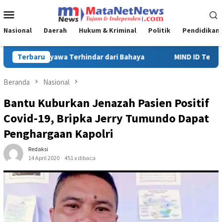
Loncat
Menu
ke
Mobile
konten
Nasional
Daerah
Hukum & Kriminal
Politik
Pendidikan
MIND ID Tegaskan Dukungan Penuh Bagi PT Vale di Pomalaa, Perku
Terbaru
Beranda
Nasional
Bantu Kuburkan Jenazah Pasien Positif
Covid-19, Bripka Jerry Tumundo Dapat
Penghargaan Kapolri
Redaksi
14 April 2020
451 x dibaca