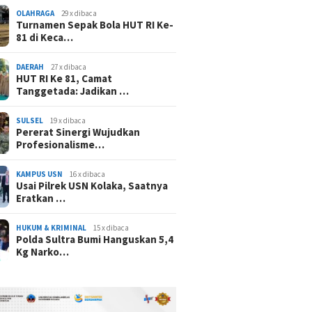
OLAHRAGA
29 x dibaca
Turnamen Sepak Bola HUT RI Ke-
81 di Keca…
DAERAH
27 x dibaca
HUT RI Ke 81, Camat
Tanggetada: Jadikan …
SULSEL
19 x dibaca
Pererat Sinergi Wujudkan
Profesionalisme…
KAMPUS USN
16 x dibaca
Usai Pilrek USN Kolaka, Saatnya
Eratkan …
HUKUM & KRIMINAL
15 x dibaca
Polda Sultra Bumi Hanguskan 5,4
Kg Narko…