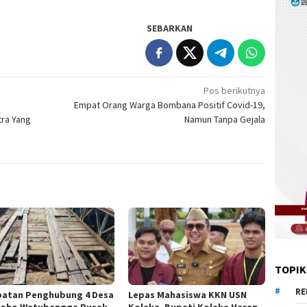
SEBARKAN
Pos berikutnya
Empat Orang Warga Bombana Positif Covid-19,
tra Yang
Namun Tanpa Gejala
TOPIK
RE
atan Penghubung 4 Desa
Lepas Mahasiswa KKN USN
eoho Watubangga Rusak
Kolaka, Bupati Kolaka Harap