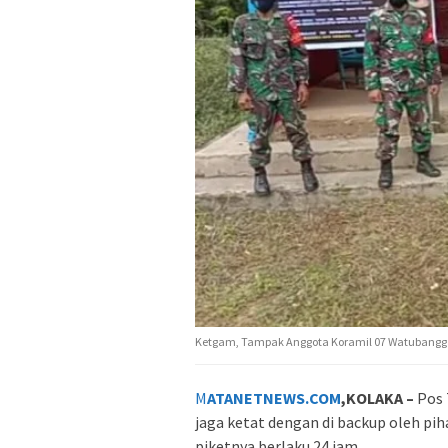
Ketgam, Tampak Anggota Koramil 07 Watubangga 
M
ATANETNEWS.COM
,KOLAKA –
Pos 
jaga ketat dengan di backup oleh pi
piketnya berlaku 24 jam.