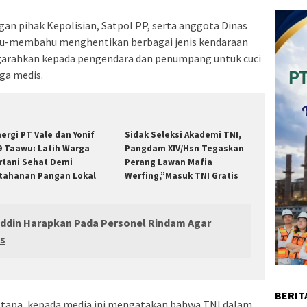
gan pihak Kepolisian, Satpol PP, serta anggota Dinas
u-membahu menghentikan berbagai jenis kendaraan
arahkan kepada pengendara dan penumpang untuk cuci
ga medis.
nergi PT Vale dan Yonif
Sidak Seleksi Akademi TNI,
9 Taawu: Latih Warga
Pangdam XIV/Hsn Tegaskan
rtani Sehat Demi
Perang Lawan Mafia
tahanan Pangan Lokal
Werfing,”Masuk TNI Gratis
din Harapkan Pada Personel Rindam Agar
os
BERIT
tapa, kepada media ini mengatakan bahwa TNI dalam