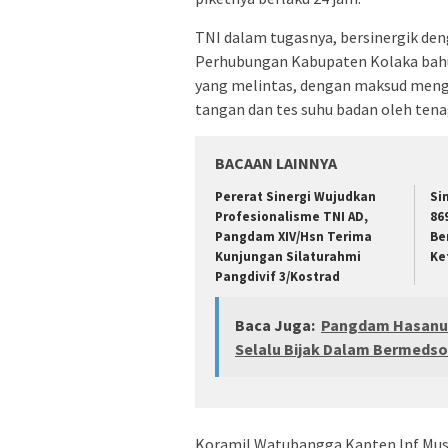
TNI dalam tugasnya, bersinergik den
Perhubungan Kabupaten Kolaka bah
yang melintas, dengan maksud meng
tangan dan tes suhu badan oleh tena
BACAAN LAINNYA
Pererat Sinergi Wujudkan
Si
Profesionalisme TNI AD,
86
Pangdam XIV/Hsn Terima
Be
Kunjungan Silaturahmi
Ke
Pangdivif 3/Kostrad
Baca Juga:
Pangdam Hasanud
Selalu Bijak Dalam Bermeds
Koramil Watubangga Kapten Inf Mus