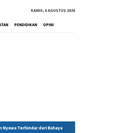
KAMIS, 6 AGUSTUS 2026
ATAN
PENDIDIKAN
OPINI
haya
MIND ID Tegaskan Dukungan Penuh Bagi PT Vale di Pom