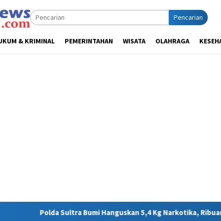
Pencarian
UKUM & KRIMINAL
PEMERINTAHAN
WISATA
OLAHRAGA
KESEH
umi Hanguskan 5,4 Kg Narkotika, Ribuan Nyawa Terhindar dari Ba