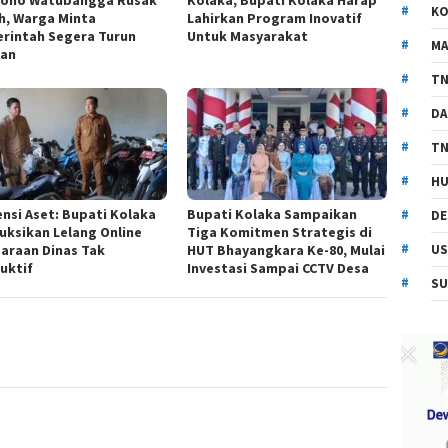
KO
h, Warga Minta
Lahirkan Program Inovatif
rintah Segera Turun
Untuk Masyarakat
MA
an
TN
DA
TN
HU
ensi Aset: Bupati Kolaka
Bupati Kolaka Sampaikan
DE
ruksikan Lelang Online
Tiga Komitmen Strategis di
araan Dinas Tak
HUT Bhayangkara Ke-80, Mulai
US
uktif
Investasi Sampai CCTV Desa
SU