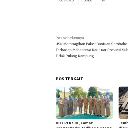
Covid-19
Posko
TNI
Navigasi
Pos sebelumnya
USN Membagikan Paket Bantuan Sembako
pos
Terhadap Mahasiswa Dari Luar Provinsi Sul
Tidak Pulang Kampung
POS TERKAIT
HUT RI Ke 81, Camat
Jemb
Tanggetada: Jadikan Gotong
di P