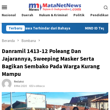
Loncat
Menu
ke
Mobile
konten
Nasional
Daerah
Hukum & Kriminal
Politik
Pendidikan
MIND ID Tegaskan Dukungan Penuh Bagi PT Vale di Pomalaa, Perk
Terbaru
Beranda
Bombana
Danramil 1413-12 Poleang Dan
Jajarannya, Sweeping Masker Serta
Bagikan Sembako Pada Warga Kurang
Mampu
Redaksi
8 Mei 2020
653 x dibaca