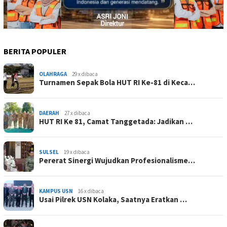
BERITA POPULER
OLAHRAGA
29 x dibaca
Turnamen Sepak Bola HUT RI Ke-81 di Keca…
DAERAH
27 x dibaca
HUT RI Ke 81, Camat Tanggetada: Jadikan …
SULSEL
19 x dibaca
Pererat Sinergi Wujudkan Profesionalisme…
KAMPUS USN
16 x dibaca
Usai Pilrek USN Kolaka, Saatnya Eratkan …