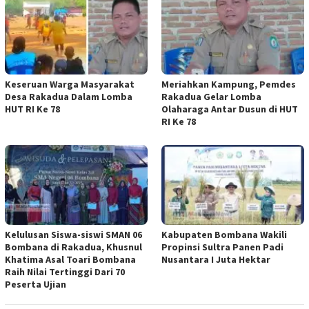
Keseruan Warga Masyarakat
Meriahkan Kampung, Pemdes
Desa Rakadua Dalam Lomba
Rakadua Gelar Lomba
HUT RI Ke 78
Olaharaga Antar Dusun di HUT
RI Ke 78
Kelulusan Siswa-siswi SMAN 06
Kabupaten Bombana Wakili
Bombana di Rakadua, Khusnul
Propinsi Sultra Panen Padi
Khatima Asal Toari Bombana
Nusantara I Juta Hektar
Raih Nilai Tertinggi Dari 70
Peserta Ujian