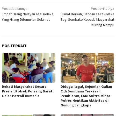
Navigasi
Pos sebelumnya
Pos berikutnya
Empat Orang Nelayan Asal Kolaka
Jumat Berkah, Dandim 1412 Kolaka
pos
Yang Hilang Ditemukan Selamat
Bagi Sembako Kepada Masyarakat
Kurang Mampu
POS TERKAIT
Dekati Masyarakat Secara
Diduga Ilegal, Sejumlah Galian
Presisi, Polsek Poleang Barat
C di Bombana Terkesan
Gelar Patroli Humanis
Pembiaran, LAKI Sultra Minta
Polres Hentikan Aktivitas di
Gunung Langkapa