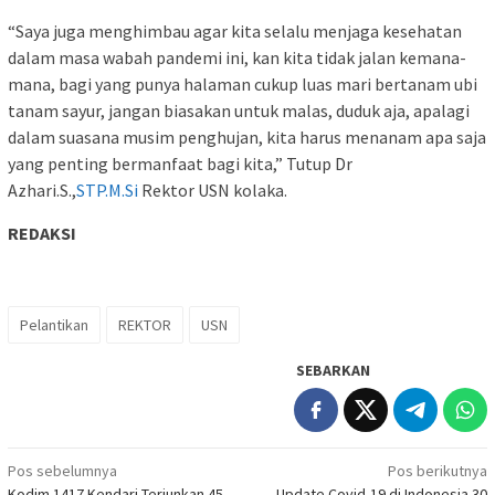
“Saya juga menghimbau agar kita selalu menjaga kesehatan
dalam masa wabah pandemi ini, kan kita tidak jalan kemana-
mana, bagi yang punya halaman cukup luas mari bertanam ubi
tanam sayur, jangan biasakan untuk malas, duduk aja, apalagi
dalam suasana musim penghujan, kita harus menanam apa saja
yang penting bermanfaat bagi kita,” Tutup Dr
Azhari.S.,
STP.M.Si
Rektor USN kolaka.
REDAKSI
Pelantikan
REKTOR
USN
SEBARKAN
Navigasi
Pos sebelumnya
Pos berikutnya
Kodim 1417 Kendari Terjunkan 45
Update Covid-19 di Indonesia 30