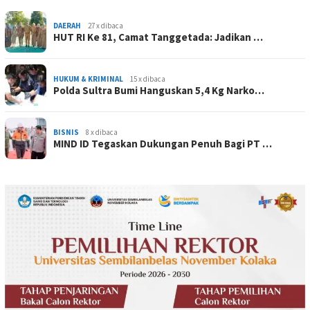
DAERAH
27 x dibaca
HUT RI Ke 81, Camat Tanggetada: Jadikan …
HUKUM & KRIMINAL
15 x dibaca
Polda Sultra Bumi Hanguskan 5,4 Kg Narko…
BISNIS
8 x dibaca
MIND ID Tegaskan Dukungan Penuh Bagi PT …