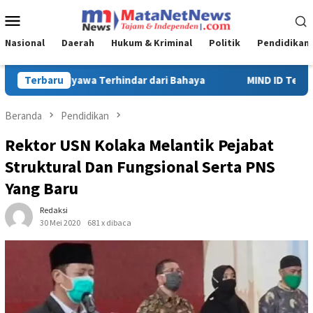
Loncat
Menu
ke
Mobile
konten
Nasional
Daerah
Hukum & Kriminal
Politik
Pendidikan
MIND ID Tegaskan Dukungan Penuh Bagi PT Vale di Pomalaa, Pe
Terbaru
Beranda
Pendidikan
Rektor USN Kolaka Melantik Pejabat
Struktural Dan Fungsional Serta PNS
Yang Baru
Redaksi
30 Mei 2020
681 x dibaca