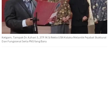
Ketgam, Tampak Dr. Azhari.S.,STP. M.Si Rekto USN Kolaka Melantik Pejabat Stuktural
Dan Fungsional Serta PNS Yang Baru