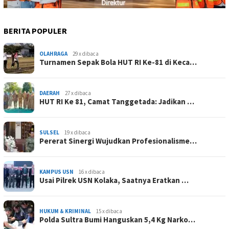
BERITA POPULER
OLAHRAGA
29 x dibaca
Turnamen Sepak Bola HUT RI Ke-81 di Keca…
DAERAH
27 x dibaca
HUT RI Ke 81, Camat Tanggetada: Jadikan …
SULSEL
19 x dibaca
Pererat Sinergi Wujudkan Profesionalisme…
KAMPUS USN
16 x dibaca
Usai Pilrek USN Kolaka, Saatnya Eratkan …
HUKUM & KRIMINAL
15 x dibaca
Polda Sultra Bumi Hanguskan 5,4 Kg Narko…