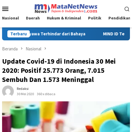
Loncat
Menu
ke
Mobile
konten
Nasional
Daerah
Hukum & Kriminal
Politik
Pendidikan
MIND ID Tegaskan Dukungan Penuh Bagi PT Vale di Pomalaa, Per
Terbaru
Beranda
Nasional
Update Covid-19 di Indonesia 30 Mei
2020: Positif 25.773 Orang, 7.015
Sembuh Dan 1.573 Meninggal
Redaksi
30 Mei 2020
360 x dibaca