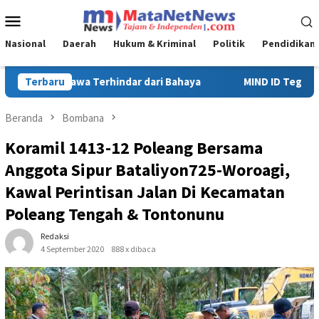
Loncat
Menu
ke
Mobile
konten
Nasional
Daerah
Hukum & Kriminal
Politik
Pendidikan
MIND ID Tegaskan Dukungan Penuh Bagi PT Vale di Pomalaa, Perk
Terbaru
Beranda
Bombana
Koramil 1413-12 Poleang Bersama
Anggota Sipur Bataliyon725-Woroagi,
Kawal Perintisan Jalan Di Kecamatan
Poleang Tengah & Tontonunu
Redaksi
4 September 2020
888 x dibaca