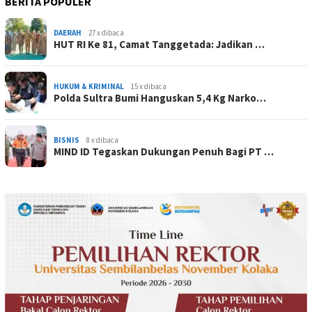
BERITA POPULER
DAERAH
27 x dibaca
HUT RI Ke 81, Camat Tanggetada: Jadikan …
HUKUM & KRIMINAL
15 x dibaca
Polda Sultra Bumi Hanguskan 5,4 Kg Narko…
BISNIS
8 x dibaca
MIND ID Tegaskan Dukungan Penuh Bagi PT …