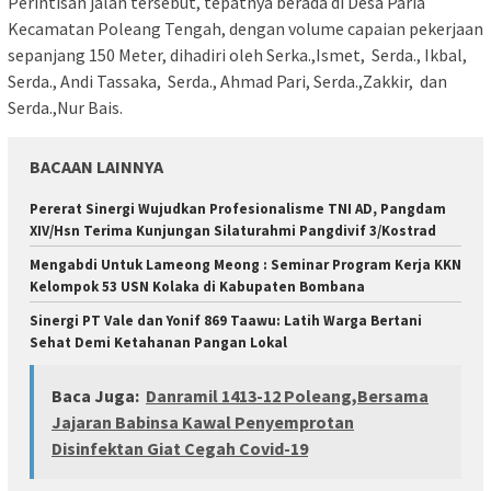
Perintisan jalan tersebut, tepatnya berada di Desa Paria
Kecamatan Poleang Tengah, dengan volume capaian pekerjaan
sepanjang 150 Meter, dihadiri oleh Serka.,Ismet, Serda., Ikbal,
Serda., Andi Tassaka, Serda., Ahmad Pari, Serda.,Zakkir, dan
Serda.,Nur Bais.
BACAAN LAINNYA
Pererat Sinergi Wujudkan Profesionalisme TNI AD, Pangdam
XIV/Hsn Terima Kunjungan Silaturahmi Pangdivif 3/Kostrad
Mengabdi Untuk Lameong Meong : Seminar Program Kerja KKN
Kelompok 53 USN Kolaka di Kabupaten Bombana
Sinergi PT Vale dan Yonif 869 Taawu: Latih Warga Bertani
Sehat Demi Ketahanan Pangan Lokal
Baca Juga:
Danramil 1413-12 Poleang,Bersama
Jajaran Babinsa Kawal Penyemprotan
Disinfektan Giat Cegah Covid-19