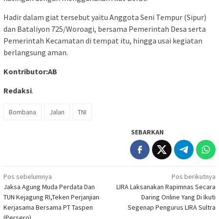
Hadir dalam giat tersebut yaitu Anggota Seni Tempur (Sipur)
dan Bataliyon 725/Woroagi, bersama Pemerintah Desa serta
Pemerintah Kecamatan di tempat itu, hingga usai kegiatan
berlangsung aman.
Kontributor:AB
Redaksi
.
Bombana
Jalan
TNI
SEBARKAN
Navigasi
Pos sebelumnya
Pos berikutnya
Jaksa Agung Muda Perdata Dan
LIRA Laksanakan Rapimnas Secara
pos
TUN Kejagung RI,Teken Perjanjian
Daring Online Yang Di Ikuti
Kerjasama Bersama PT Taspen
Segenap Pengurus LIRA Sultra
(Persero)