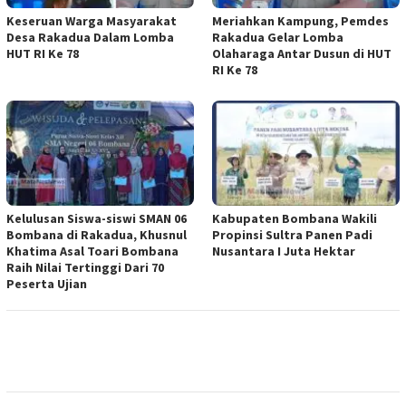
Keseruan Warga Masyarakat
Meriahkan Kampung, Pemdes
Desa Rakadua Dalam Lomba
Rakadua Gelar Lomba
HUT RI Ke 78
Olaharaga Antar Dusun di HUT
RI Ke 78
Kelulusan Siswa-siswi SMAN 06
Kabupaten Bombana Wakili
Bombana di Rakadua, Khusnul
Propinsi Sultra Panen Padi
Khatima Asal Toari Bombana
Nusantara I Juta Hektar
Raih Nilai Tertinggi Dari 70
Peserta Ujian