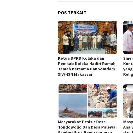
POS TERKAIT
Ketua DPRD Kolaka dan
Sine
Pemkab Kolaka Hadiri Ramah
Kunc
Tamah Bersama Danpomdam
yang
XIV/HSN Makassar
Reli
Masyarakat Pesisir Desa
Masy
Tondowolio Dan Desa Palewai
Anai
Sambut Baik Pembangunan
dan 