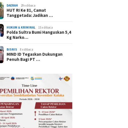
DAERAH
29 x dibaca
HUT RI Ke 81, Camat
Tanggetada: Jadikan …
HUKUM & KRIMINAL
15 x dibaca
Polda Sultra Bumi Hanguskan 5,4
Kg Narko…
BISNIS
8 x dibaca
MIND ID Tegaskan Dukungan
Penuh Bagi PT …