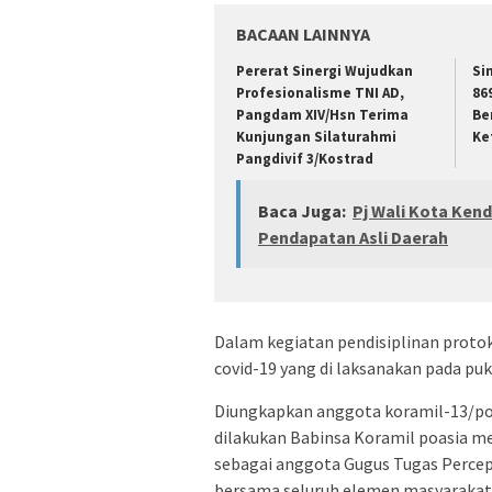
BACAAN LAINNYA
Pererat Sinergi Wujudkan
Si
Profesionalisme TNI AD,
86
Pangdam XIV/Hsn Terima
Be
Kunjungan Silaturahmi
Ke
Pangdivif 3/Kostrad
Baca Juga:
Pj Wali Kota Ken
Pendapatan Asli Daerah
Dalam kegiatan pendisiplinan prot
covid-19 yang di laksanakan pada puku
Diungkapkan anggota koramil-13/po
dilakukan Babinsa Koramil poasia m
sebagai anggota Gugus Tugas Perce
bersama seluruh elemen masyarakat 