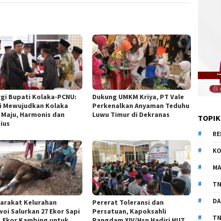
rgi Bupati Kolaka-PCNU:
Dukung UMKM Kriya, PT Vale
i Mewujudkan Kolaka
Perkenalkan Anyaman Teduhu
 Maju, Harmonis dan
Luwu Timur di Dekranas
TOPIK
gius
RE
KO
MA
TN
DA
arakat Kelurahan
Pererat Toleransi dan
woi Salurkan 27 Ekor Sapi
Persatuan, Kapoksahli
TN
1 Ekor Kambing untuk
Pangdam XIV/Hsn Hadiri HUT