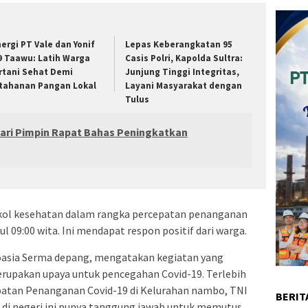
nergi PT Vale dan Yonif
Lepas Keberangkatan 95
9 Taawu: Latih Warga
Casis Polri, Kapolda Sultra:
rtani Sehat Demi
Junjung Tinggi Integritas,
tahanan Pangan Lokal
Layani Masyarakat dengan
Tulus
dari Pimpin Rapat Bahas Peningkatkan
okol kesehatan dalam rangka percepatan penanganan
l 09:00 wita. Ini mendapat respon positif dari warga.
asia Serma depang, mengatakan kegiatan yang
erupakan upaya untuk pencegahan Covid-19. Terlebih
patan Penanganan Covid-19 di Kelurahan nambo, TNI
BERIT
di negeri ini punya tanggung jawab untuk memutus