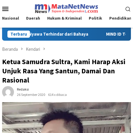
Loncat
Menu
ke
Mobile
konten
Nasional
Daerah
Hukum & Kriminal
Politik
Pendidikan
Terbaru
MIND ID Tegaskan Dukungan Penuh Bagi PT Vale di Pomalaa
Beranda
Kendari
Ketua Samudra Sultra, Kami Harap Aksi
Unjuk Rasa Yang Santun, Damai Dan
Rasional
Redaksi
26 September 2020
614 x dibaca