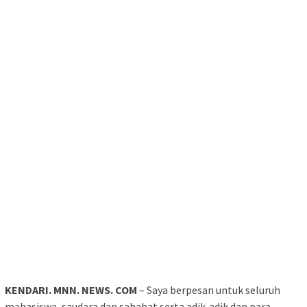
KENDARI. MNN. NEWS. COM
– Saya berpesan untuk seluruh
mahasiswa, saudara dan sahabat serta adik-adik dan para