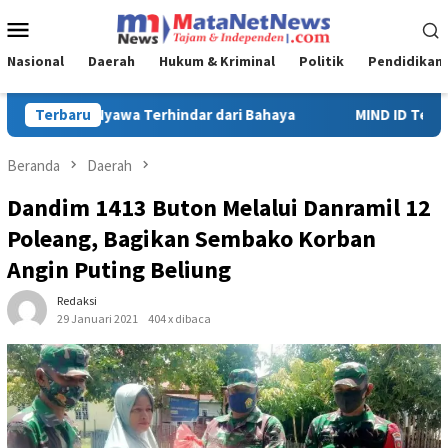
Loncat
Menu
ke
Mobile
konten
Nasional
Daerah
Hukum & Kriminal
Politik
Pendidikan
MIND ID Tegaskan Dukungan Penuh Bagi PT Vale di Pomalaa, P
Terbaru
Beranda
Daerah
Dandim 1413 Buton Melalui Danramil 12
Poleang, Bagikan Sembako Korban
Angin Puting Beliung
Redaksi
29 Januari 2021
404 x dibaca