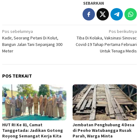
SEBARKAN
Navigasi
Pos sebelumnya
Pos berikutnya
Kadir, Seorang Petani Di Kolut,
Tiba Di Kolaka, Vaksinasi Sinovac
pos
Bangun Jalan Tani Sepanjang 300
Covid-19 Tahap Pertama Februari
Meter
Untuk Tenaga Medis
POS TERKAIT
HUT RI Ke 81, Camat
Jembatan Penghubung 4 Desa
Tanggetada: Jadikan Gotong
di Peoho Watubangga Rusak
Royong Semangat Kerja Kita
Parah, Warga Minta