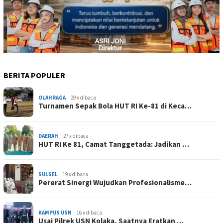
BERITA POPULER
OLAHRAGA
29 x dibaca
Turnamen Sepak Bola HUT RI Ke-81 di Keca…
DAERAH
27 x dibaca
HUT RI Ke 81, Camat Tanggetada: Jadikan …
SULSEL
19 x dibaca
Pererat Sinergi Wujudkan Profesionalisme…
KAMPUS USN
16 x dibaca
Usai Pilrek USN Kolaka, Saatnya Eratkan …