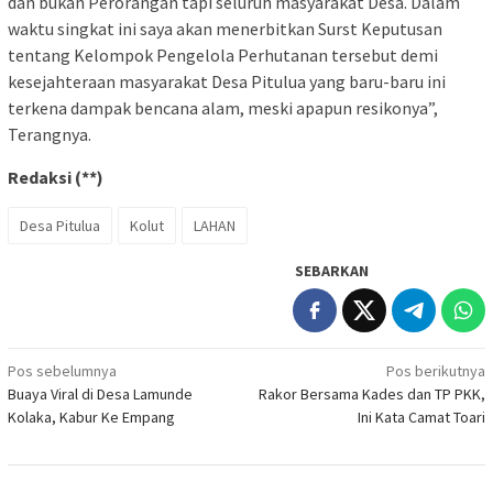
dan bukan Perorangan tapi seluruh masyarakat Desa. Dalam
waktu singkat ini saya akan menerbitkan Surst Keputusan
tentang Kelompok Pengelola Perhutanan tersebut demi
kesejahteraan masyarakat Desa Pitulua yang baru-baru ini
terkena dampak bencana alam, meski apapun resikonya”,
Terangnya.
Redaksi (**)
Desa Pitulua
Kolut
LAHAN
SEBARKAN
Navigasi
Pos sebelumnya
Pos berikutnya
Buaya Viral di Desa Lamunde
Rakor Bersama Kades dan TP PKK,
pos
Kolaka, Kabur Ke Empang
Ini Kata Camat Toari