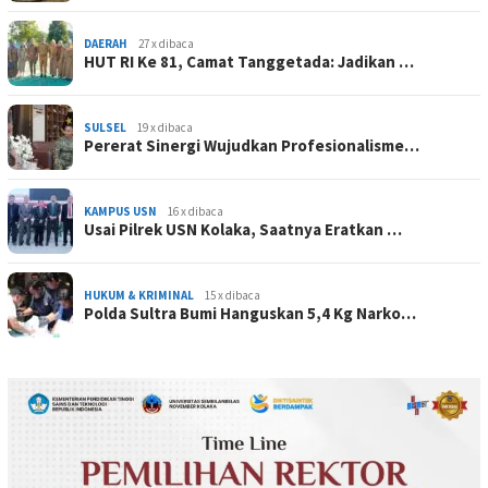
DAERAH
27 x dibaca
HUT RI Ke 81, Camat Tanggetada: Jadikan …
SULSEL
19 x dibaca
Pererat Sinergi Wujudkan Profesionalisme…
KAMPUS USN
16 x dibaca
Usai Pilrek USN Kolaka, Saatnya Eratkan …
HUKUM & KRIMINAL
15 x dibaca
Polda Sultra Bumi Hanguskan 5,4 Kg Narko…