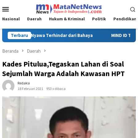
Loncat
Menu
ke
Mobile
konten
Nasional
Daerah
Hukum & Kriminal
Politik
Pendidikan
Terbaru
MIND ID Tegaskan Dukungan Penuh Bagi PT Vale di Pomalaa,
Beranda
Daerah
Kades Pitulua,Tegaskan Lahan di Soal
Sejumlah Warga Adalah Kawasan HPT
Redaksi
18 Februari 2021
953 x dibaca