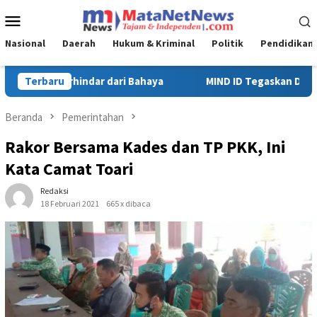
Loncat
Menu
ke
Mobile
konten
Nasional
Daerah
Hukum & Kriminal
Politik
Pendidikan
ID Tegaskan Dukungan Penuh Bagi PT Vale di Pomalaa, Perkuat Kep
Terbaru
Beranda
Pemerintahan
Rakor Bersama Kades dan TP PKK, Ini
Kata Camat Toari
Redaksi
18 Februari 2021
665 x dibaca