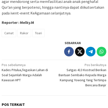
agar mendorong serta memfasilitasi anak-anak penghafal
Qur’an yang berpotensi, hingga nantinya dapat diikutsertakan
pada ivent-event KeAgamaan selanjutnya.
Reporter : Melky.M
Camat
Rakor
Toari
SEBARKAN
Navigasi
Pos sebelumnya
Pos berikutnya
Kades Pitulua,Tegaskan Lahan di
Satgas 413 Kostrad Berikan
pos
Soal Sejumlah Warga Adalah
Bantuan Sembako Kepada Warga
Kawasan HPT
Kampung Yowong Yang Tertimpa
Bencana Banjir
POS TERKAIT