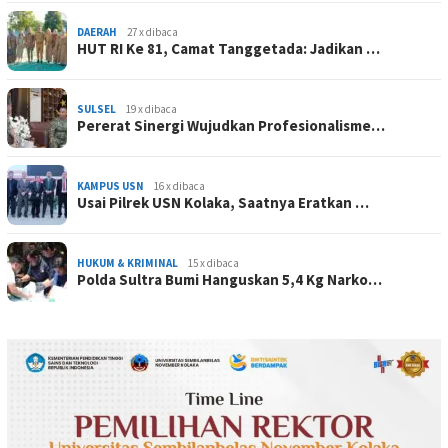
DAERAH
27 x dibaca
HUT RI Ke 81, Camat Tanggetada: Jadikan …
SULSEL
19 x dibaca
Pererat Sinergi Wujudkan Profesionalisme…
KAMPUS USN
16 x dibaca
Usai Pilrek USN Kolaka, Saatnya Eratkan …
HUKUM & KRIMINAL
15 x dibaca
Polda Sultra Bumi Hanguskan 5,4 Kg Narko…