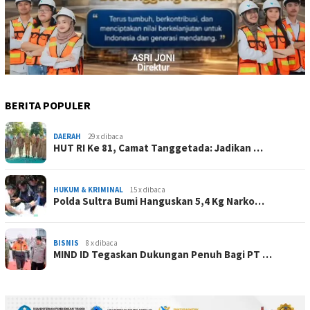
BERITA POPULER
DAERAH
29 x dibaca
HUT RI Ke 81, Camat Tanggetada: Jadikan …
HUKUM & KRIMINAL
15 x dibaca
Polda Sultra Bumi Hanguskan 5,4 Kg Narko…
BISNIS
8 x dibaca
MIND ID Tegaskan Dukungan Penuh Bagi PT …