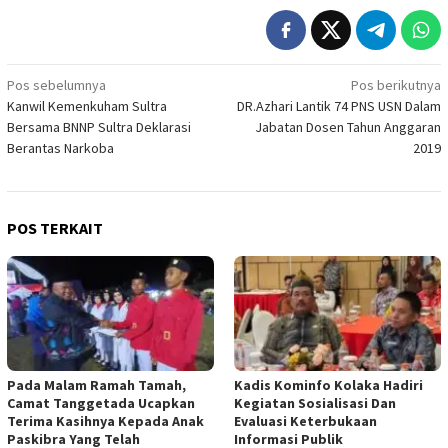
Navigasi
Pos sebelumnya
Pos berikutnya
Kanwil Kemenkuham Sultra
DR.Azhari Lantik 74 PNS USN Dalam
pos
Bersama BNNP Sultra Deklarasi
Jabatan Dosen Tahun Anggaran
Berantas Narkoba
2019
POS TERKAIT
Pada Malam Ramah Tamah,
Kadis Kominfo Kolaka Hadiri
Camat Tanggetada Ucapkan
Kegiatan Sosialisasi Dan
Terima Kasihnya Kepada Anak
Evaluasi Keterbukaan
Paskibra Yang Telah
Informasi Publik