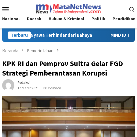
Loncat
Menu
ke
Mobile
konten
Nasional
Daerah
Hukum & Kriminal
Politik
Pendidikan
Terbaru
MIND ID Tegaskan Dukungan Penuh Bagi PT Vale di Pomala
Beranda
Pemerintahan
KPK RI dan Pemprov Sultra Gelar FGD
Strategi Pemberantasan Korupsi
Redaksi
17 Maret 2021
303 x dibaca