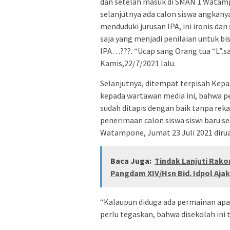
dan setelah masuk di SMAN 1 Watampo
selanjutnya ada calon siswa angkanya
menduduki jurusan IPA, ini ironis d
saja yang menjadi penilaian untuk 
IPA…???. “Ucap sang Orang tua “L”.s
Kamis,22/7/2021 lalu.
Selanjutnya, ditempat terpisah Ke
kepada wartawan media ini, bahwa p
sudah ditapis dengan baik tanpa reka
penerimaan calon siswa siswi baru se
Watampone, Jumat 23 Juli 2021 dirua
Baca Juga:
Tindak Lanjuti Rako
Pangdam XIV/Hsn Bid. Idpol Ajak 
“Kalaupun diduga ada permainan apap
perlu tegaskan, bahwa disekolah ini t