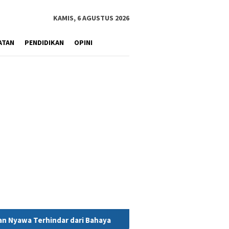
KAMIS, 6 AGUSTUS 2026
ATAN
PENDIDIKAN
OPINI
aya
MIND ID Tegaskan Dukungan Penuh Bagi PT Vale di Poma