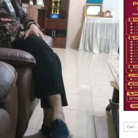
Cari
untuk: