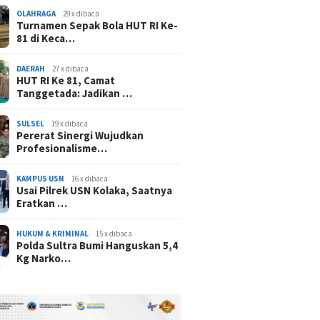
OLAHRAGA
29 x dibaca
Turnamen Sepak Bola HUT RI Ke-
81 di Keca…
DAERAH
27 x dibaca
HUT RI Ke 81, Camat
Tanggetada: Jadikan …
SULSEL
19 x dibaca
Pererat Sinergi Wujudkan
Profesionalisme…
KAMPUS USN
16 x dibaca
Usai Pilrek USN Kolaka, Saatnya
Eratkan …
HUKUM & KRIMINAL
15 x dibaca
Polda Sultra Bumi Hanguskan 5,4
Kg Narko…