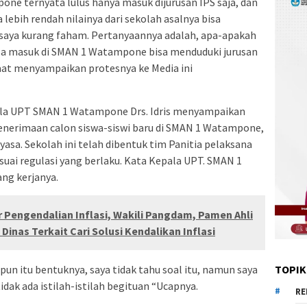
ne ternyata lulus hanya masuk dijurusan IPS saja, dan
 lebih rendah nilainya dari sekolah asalnya bisa
an saya kurang faham. Pertanyaannya adalah, apa-apakah
bisa masuk di SMAN 1 Watampone bisa menduduki jurusan
aat menyampaikan protesnya ke Media ini
pala UPT SMAN 1 Watampone Drs. Idris menyampaikan
enerimaan calon siswa-siswi baru di SMAN 1 Watampone,
yasa. Sekolah ini telah dibentuk tim Panitia pelaksana
suai regulasi yang berlaku. Kata Kepala UPT. SMAN 1
ng kerjanya.
r Pengendalian Inflasi, Wakili Pangdam, Pamen Ahli
Dinas Terkait Cari Solusi Kendalikan Inflasi
un itu bentuknya, saya tidak tahu soal itu, namun saya
TOPIK
idak ada istilah-istilah begituan “Ucapnya.
RE