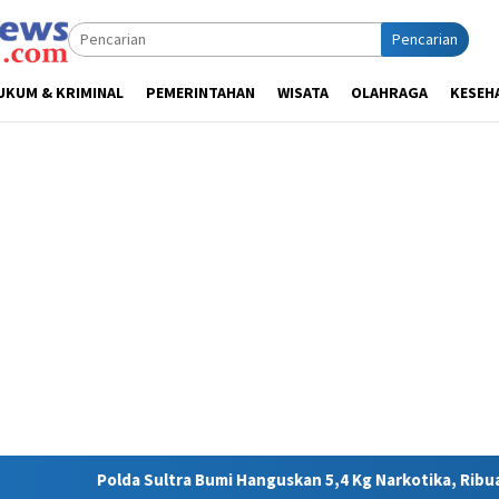
Pencarian
UKUM & KRIMINAL
PEMERINTAHAN
WISATA
OLAHRAGA
KESEH
mi Hanguskan 5,4 Kg Narkotika, Ribuan Nyawa Terhindar dari Bah