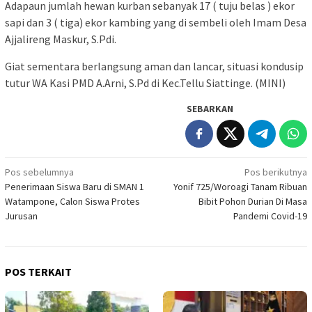
Adapaun jumlah hewan kurban sebanyak 17 ( tuju belas ) ekor
sapi dan 3 ( tiga) ekor kambing yang di sembeli oleh Imam Desa
Ajjalireng Maskur, S.Pdi.
Giat sementara berlangsung aman dan lancar, situasi kondusip
tutur WA Kasi PMD A.Arni, S.Pd di Kec.Tellu Siattinge. (MINI)
SEBARKAN
Navigasi
Pos sebelumnya
Pos berikutnya
Penerimaan Siswa Baru di SMAN 1
Yonif 725/Woroagi Tanam Ribuan
pos
Watampone, Calon Siswa Protes
Bibit Pohon Durian Di Masa
Jurusan
Pandemi Covid-19
POS TERKAIT