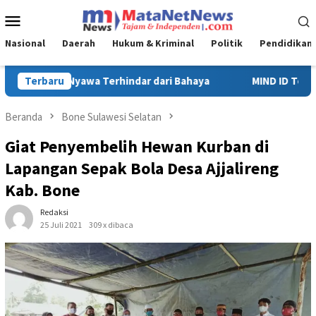
Loncat
Menu
ke
Mobile
konten
Nasional
Daerah
Hukum & Kriminal
Politik
Pendidikan
MIND ID Tegaskan Dukungan Penuh Bagi PT Vale di Pomalaa, Per
Terbaru
Beranda
Bone Sulawesi Selatan
Giat Penyembelih Hewan Kurban di
Lapangan Sepak Bola Desa Ajjalireng
Kab. Bone
Redaksi
25 Juli 2021
309 x dibaca