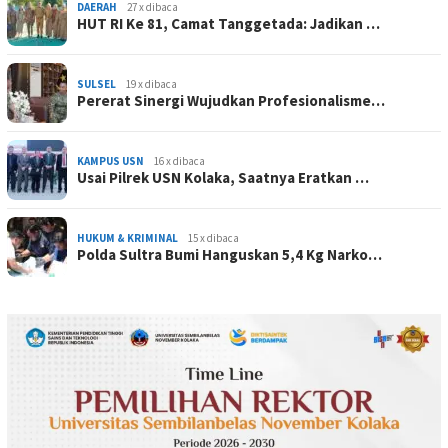
DAERAH
27 x dibaca
HUT RI Ke 81, Camat Tanggetada: Jadikan …
SULSEL
19 x dibaca
Pererat Sinergi Wujudkan Profesionalisme…
KAMPUS USN
16 x dibaca
Usai Pilrek USN Kolaka, Saatnya Eratkan …
HUKUM & KRIMINAL
15 x dibaca
Polda Sultra Bumi Hanguskan 5,4 Kg Narko…