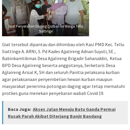
Saat Penyerahan Daging Qurban ke Warga Tellu
Siattinge
Giat tersebut dipantau dan dihimbau oleh Kasi PMD Kec. Tellu
Siattinge A. ARNI, S. Pd Kades Ajjalireng Adnan Suyuti, SE ,
Babinkamtibmas Desa Ajjalireng Brigadir Saharuddin, Ketua
BPD Desa Ajjalireng beserta anggotanya, Serketaris Desa
Ajjlaireng Arisal K, SH dan seluruh Panitia pelaksana kurban
agar pelaksanaan penyembelian hewan kurban maupun
masyarakat penerima potongan daging agar tetap mematuhi
protkes guna menekan penyebaran wabah Covid 19.
Baca Juga:
Akses Jalan Menuju Batu Ganda Permai
Rusak Parah Akibat Diterjang Banjir Bandang