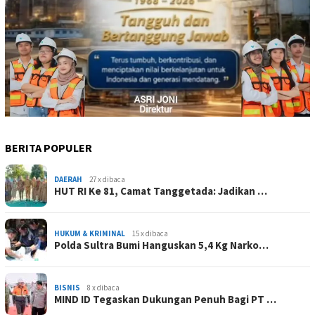
BERITA POPULER
DAERAH
27 x dibaca
HUT RI Ke 81, Camat Tanggetada: Jadikan …
HUKUM & KRIMINAL
15 x dibaca
Polda Sultra Bumi Hanguskan 5,4 Kg Narko…
BISNIS
8 x dibaca
MIND ID Tegaskan Dukungan Penuh Bagi PT …