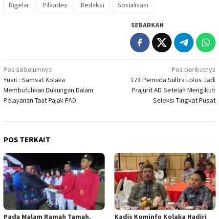
Digelar
Pilkades
Redaksi
Sosialisasi
SEBARKAN
Navigasi
Pos sebelumnya
Pos berikutnya
Yusri : Samsat Kolaka
173 Pemuda Sultra Lolos Jadi
pos
Membutuhkan Dukungan Dalam
Prajurit AD Setelah Mengikuti
Pelayanan Taat Pajak PAD
Seleksi Tingkat Pusat
POS TERKAIT
Pada Malam Ramah Tamah,
Kadis Kominfo Kolaka Hadiri