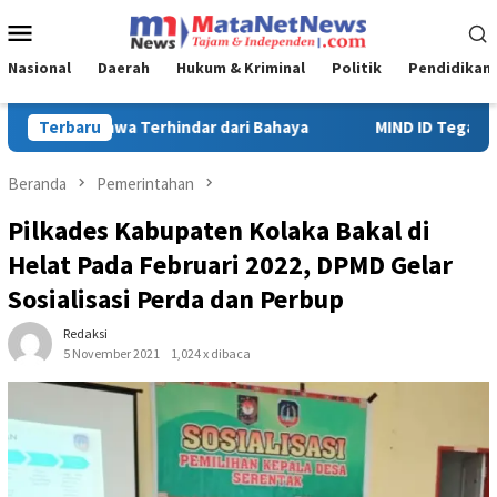
Loncat
Menu
ke
Mobile
konten
Nasional
Daerah
Hukum & Kriminal
Politik
Pendidikan
MIND ID Tegaskan Dukungan Penuh Bagi PT Vale di Pomalaa, Perk
Terbaru
Beranda
Pemerintahan
Pilkades Kabupaten Kolaka Bakal di
Helat Pada Februari 2022, DPMD Gelar
Sosialisasi Perda dan Perbup
Redaksi
5 November 2021
1,024 x dibaca