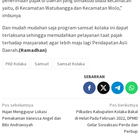
penerimaan pajak di Daerah yang dimaksud didua kecamatan
yaitu, di Kecamatan Watubangga dan Kecamatan Wolo,”
imbunya.
Dan mudah mudahan saja program samsat kolaka ini dapat
terlaksana sehingga memudahkan pelayanan taat pajak
terhadap masyarakat agar lebih maju lagi Pendapatan Asli
Daerah
.(Ramadhan)
PAD Kolaka
Samsat
Samsat Kolaka
SEBARKAN
Navigasi
Pos sebelumnya
Pos berikutnya
Hujan Mengguyur Lokasi
Pilkades Kabupaten Kolaka Bakal
pos
Pemakaman Vanessa Angel dan
di Helat Pada Februari 2022, DPMD
Bibi Andriansyah
Gelar Sosialisasi Perda dan
Perbup