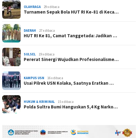
OLAHRAGA
29 x dibaca
Turnamen Sepak Bola HUT RI Ke-81 di Keca…
DAERAH
27 x dibaca
HUT RI Ke 81, Camat Tanggetada: Jadikan …
SULSEL
19 x dibaca
Pererat Sinergi Wujudkan Profesionalisme…
KAMPUS USN
16 x dibaca
Usai Pilrek USN Kolaka, Saatnya Eratkan …
HUKUM & KRIMINAL
15 x dibaca
Polda Sultra Bumi Hanguskan 5,4 Kg Narko…