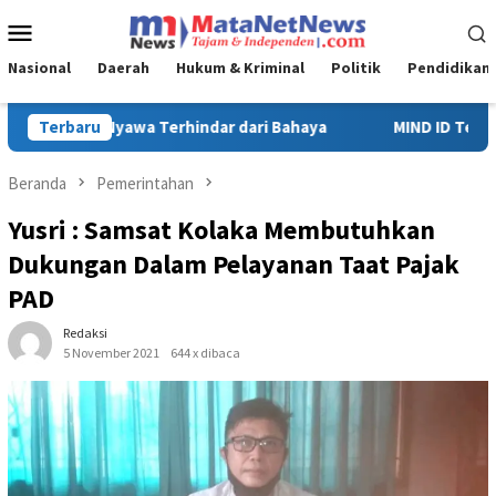
Loncat
Menu
ke
Mobile
konten
Nasional
Daerah
Hukum & Kriminal
Politik
Pendidikan
MIND ID Tegaskan Dukungan Penuh Bagi PT Vale di Pomalaa, Pe
Terbaru
Beranda
Pemerintahan
Yusri : Samsat Kolaka Membutuhkan
Dukungan Dalam Pelayanan Taat Pajak
PAD
Redaksi
5 November 2021
644 x dibaca