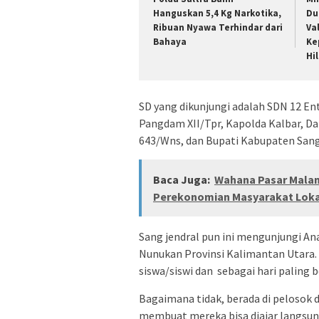
Hanguskan 5,4 Kg Narkotika,
Du
Ribuan Nyawa Terhindar dari
Va
Bahaya
Ke
Hi
SD yang dikunjungi adalah SDN 12 En
Pangdam XII/Tpr, Kapolda Kalbar, D
643/Wns, dan Bupati Kabupaten San
Baca Juga:
Wahana Pasar Mala
Perekonomian Masyarakat Loka
Sang jendral pun ini mengunjungi An
Nunukan Provinsi Kalimantan Utara
siswa/siswi dan sebagai hari paling 
Bagaimana tidak, berada di pelosok d
membuat mereka bisa diajar langsun