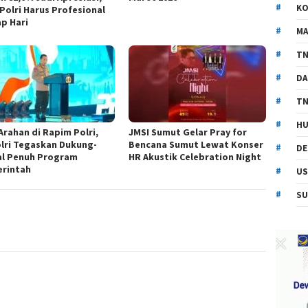
KO
 Polri Harus Profesional
ap Hari
MA
TN
DA
TN
HU
Arahan di Rapim Polri,
JMSI Sumut Gelar Pray for
lri Tegaskan Dukung-
Bencana Sumut Lewat Konser
DE
l Penuh Program
HR Akustik Celebration Night
rintah
US
SU