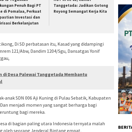
kungan Penuh Bagi PT
Tanggetada: Jadikan Gotong
le di Pomalaa, Perkuat
Royong Semangat Kerja Kita
pastian Investasi dan
lirisasi Berkelanjutan
tikong, Di SD perbatasan itu, Kasad yang didampingi
anrem 121/Abw, Dandim 1204/Sgu, Dansatgas Yonif
ggau,
m di Desa Palewai Tanggetada Membantu
l
ak-anak SDN 006 Aji Kuning di Pulau Sebatik, Kabupaten
. Dan menjadi momen yang sangat berharga bagi
beruntung bagi mereka.
esa di bagian paling utara Indonesia ternyata malah
BERIT
g oleh seorang Jenderal Bintang empat.