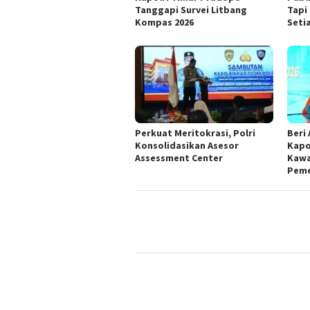
Tanggapi Survei Litbang
Tapi
Kompas 2026
Seti
Perkuat Meritokrasi, Polri
Beri 
Konsolidasikan Asesor
Kapo
Assessment Center
Kawa
Peme