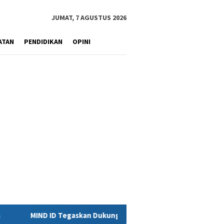
JUMAT, 7 AGUSTUS 2026
ATAN
PENDIDIKAN
OPINI
Dukungan Penuh Bagi PT Vale di Pomalaa, Perkuat Kepastian Inves