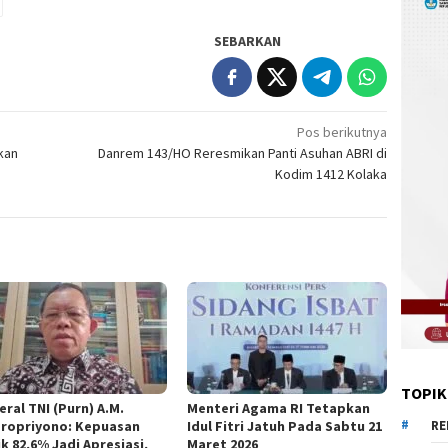
SEBARKAN
Pos berikutnya
kan
Danrem 143/HO Reresmikan Panti Asuhan ABRI di
Kodim 1412 Kolaka
TOPIK
ral TNI (Purn) A.M.
Menteri Agama RI Tetapkan
ropriyono: Kepuasan
Idul Fitri Jatuh Pada Sabtu 21
RE
k 82,6% Jadi Apresiasi,
Maret 2026