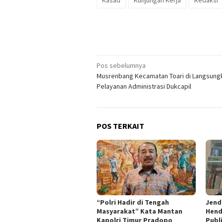
Navigasi
Pos sebelumnya
Musrenbang Kecamatan Toari di Langsung
pos
Pelayanan Administrasi Dukcapil
POS TERKAIT
“Polri Hadir di Tengah
Jende
Masyarakat” Kata Mantan
Hend
Kapolri Timur Pradopo
Publi