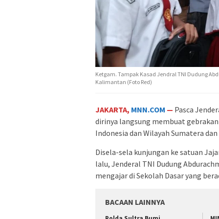
Ketgam. Tampak Kasad Jendral TNI Dudung Abdu
Kalimantan (Foto Red)
JAKARTA,
MNN.COM
—
Pasca Jender
dirinya langsung membuat gebrakan
Indonesia dan Wilayah Sumatera dan
Disela-sela kunjungan ke satuan Jaj
lalu, Jenderal TNI Dudung Abdurach
mengajar di Sekolah Dasar yang bera
BACAAN LAINNYA
Polda Sultra Bumi
MI