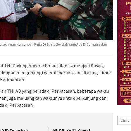
rachman Kunjungan Kerja Di Suatu Sekolah Yang Ada Di Sumatra dan
al TNI Dudung Abdurachman dilantik menjadi Kasad,
 dengan mengunjungi daerah perbatasan di ujung Timur
 Kalimantan.
aran TNI AD yang berada di Perbatasan, beberapa waktu
man juga meluangkan waktunya untuk berkunjung dan
da di Perbatasan.
Cari
untuk:
ND ID Tegaskan
HUT RI Ke 81, Camat