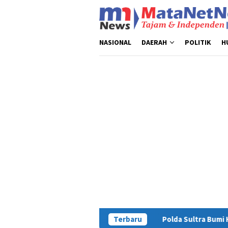
Loncat
ke
konten
NASIONAL
DAERAH
POLITIK
H
Polda Sultra Bumi Hanguskan 5,4 Kg Narkotik
Terbaru