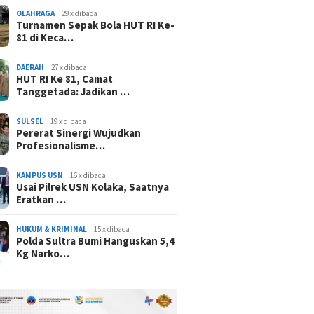
OLAHRAGA
29 x dibaca
Turnamen Sepak Bola HUT RI Ke-
81 di Keca…
DAERAH
27 x dibaca
HUT RI Ke 81, Camat
Tanggetada: Jadikan …
SULSEL
19 x dibaca
Pererat Sinergi Wujudkan
Profesionalisme…
KAMPUS USN
16 x dibaca
Usai Pilrek USN Kolaka, Saatnya
Eratkan …
HUKUM & KRIMINAL
15 x dibaca
Polda Sultra Bumi Hanguskan 5,4
Kg Narko…