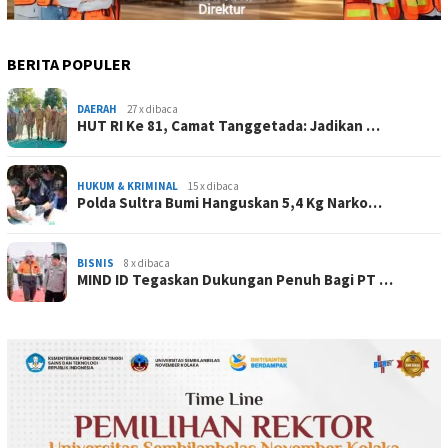
BERITA POPULER
DAERAH
27 x dibaca
HUT RI Ke 81, Camat Tanggetada: Jadikan …
HUKUM & KRIMINAL
15 x dibaca
Polda Sultra Bumi Hanguskan 5,4 Kg Narko…
BISNIS
8 x dibaca
MIND ID Tegaskan Dukungan Penuh Bagi PT …