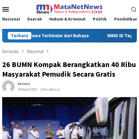
Loncat
Menu
ke
Mobile
konten
Nasional
Daerah
Hukum & Kriminal
Politik
Pendidikan
MIND ID Tegaskan Dukungan Penuh Bagi PT Vale di Pomalaa, Pe
Terbaru
Beranda
Nasional
26 BUMN Kompak Berangkatkan 40 Ribu
Masyarakat Pemudik Secara Gratis
Redaksi
28 April 2022
210 x dibaca