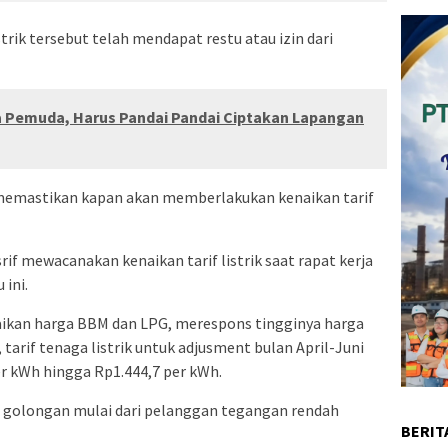
strik tersebut telah mendapat restu atau izin dari
ara Pemuda, Harus Pandai Pandai Ciptakan Lapangan
memastikan kapan akan memberlakukan kenaikan tarif
if mewacanakan kenaikan tarif listrik saat rapat kerja
 ini.
ikan harga BBM dan LPG, merespons tingginya harga
tarif tenaga listrik untuk adjusment bulan April-Juni
r kWh hingga Rp1.444,7 per kWh.
i golongan mulai dari pelanggan tegangan rendah
BERIT