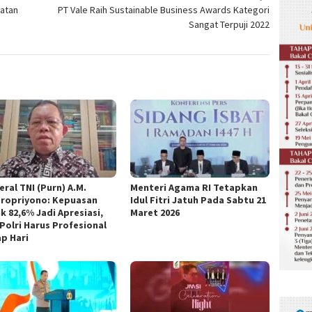
atan
PT Vale Raih Sustainable Business Awards Kategori
Sangat Terpuji 2022
ral TNI (Purn) A.M.
Menteri Agama RI Tetapkan
ropriyono: Kepuasan
Idul Fitri Jatuh Pada Sabtu 21
k 82,6% Jadi Apresiasi,
Maret 2026
 Polri Harus Profesional
ap Hari