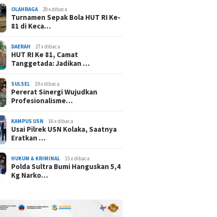
OLAHRAGA
29 x dibaca
Turnamen Sepak Bola HUT RI Ke-
81 di Keca…
DAERAH
27 x dibaca
HUT RI Ke 81, Camat
Tanggetada: Jadikan …
SULSEL
19 x dibaca
Pererat Sinergi Wujudkan
Profesionalisme…
KAMPUS USN
16 x dibaca
Usai Pilrek USN Kolaka, Saatnya
Eratkan …
HUKUM & KRIMINAL
15 x dibaca
Polda Sultra Bumi Hanguskan 5,4
Kg Narko…