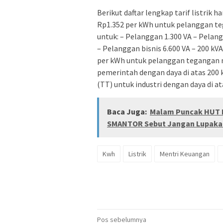
Berikut daftar lengkap tarif listrik har
Rp1.352 per kWh untuk pelanggan t
untuk: – Pelanggan 1.300 VA – Pelang
– Pelanggan bisnis 6.600 VA – 200 kV
per kWh untuk pelanggan tegangan m
pemerintah dengan daya di atas 200
(TT) untuk industri dengan daya di at
Baca Juga:
Malam Puncak HUT 
SMANTOR Sebut Jangan Lupakan
Kwh
Listrik
Mentri Keuangan
Navigasi
Pos sebelumnya