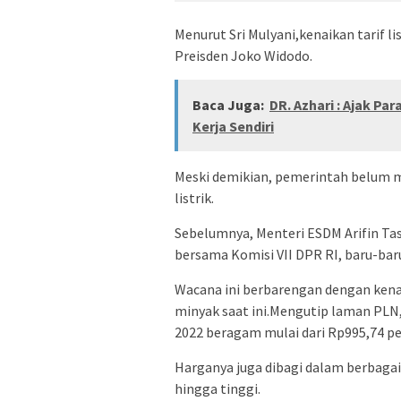
Menurut Sri Mulyani,kenaikan tarif li
Preisden Joko Widodo.
Baca Juga:
DR. Azhari : Ajak P
Kerja Sendiri
Meski demikian, pemerintah belum 
listrik.
Sebelumnya, Menteri ESDM Arifin Tasr
bersama Komisi VII DPR RI, baru-baru
Wacana ini berbarengan dengan kena
minyak saat ini.Mengutip laman PLN, 
2022 beragam mulai dari Rp995,74 pe
Harganya juga dibagi dalam berbaga
hingga tinggi.