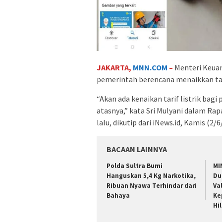
JAKARTA,
MNN.COM
–
Menteri Keuan
pemerintah berencana menaikkan tari
“Akan ada kenaikan tarif listrik bagi
atasnya,” kata Sri Mulyani dalam R
lalu, dikutip dari iNews.id, Kamis (2/6
BACAAN LAINNYA
Polda Sultra Bumi
MI
Hanguskan 5,4 Kg Narkotika,
Du
Ribuan Nyawa Terhindar dari
Va
Bahaya
Ke
Hi