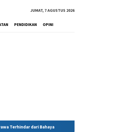
JUMAT, 7 AGUSTUS 2026
ATAN
PENDIDIKAN
OPINI
 Bahaya
MIND ID Tegaskan Dukungan Penuh Bagi PT Vale di 