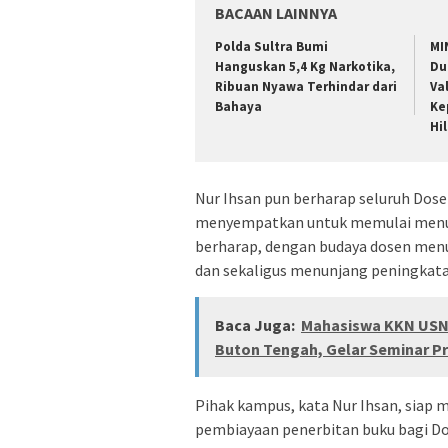
BACAAN LAINNYA
Polda Sultra Bumi
MI
Hanguskan 5,4 Kg Narkotika,
Du
Ribuan Nyawa Terhindar dari
Va
Bahaya
Ke
Hi
Nur Ihsan pun berharap seluruh Dos
menyempatkan untuk memulai menuli
berharap, dengan budaya dosen menu
dan sekaligus menunjang peningkata
Baca Juga:
Mahasiswa KKN USN
Buton Tengah, Gelar Seminar Pr
Pihak kampus, kata Nur Ihsan, siap
pembiayaan penerbitan buku bagi Do