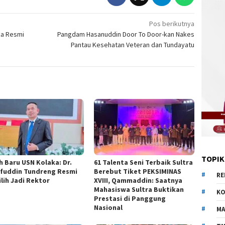
Pos berikutnya
ka Resmi
Pangdam Hasanuddin Door To Door-kan Nakes
Pantau Kesehatan Veteran dan Tundayatu
TOPIK
h Baru USN Kolaka: Dr.
61 Talenta Seni Terbaik Sultra
ifuddin Tundreng Resmi
Berebut Tiket PEKSIMINAS
RE
ilih Jadi Rektor
XVIII, Qammaddin: Saatnya
Mahasiswa Sultra Buktikan
KO
Prestasi di Panggung
Nasional
MA