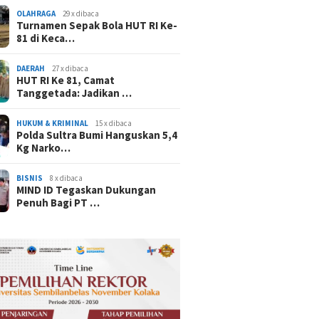
OLAHRAGA
29 x dibaca
Turnamen Sepak Bola HUT RI Ke-
81 di Keca…
DAERAH
27 x dibaca
HUT RI Ke 81, Camat
Tanggetada: Jadikan …
HUKUM & KRIMINAL
15 x dibaca
Polda Sultra Bumi Hanguskan 5,4
Kg Narko…
BISNIS
8 x dibaca
MIND ID Tegaskan Dukungan
Penuh Bagi PT …