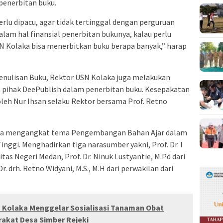
 penerbitan buku.
rlu dipacu, agar tidak tertinggal dengan perguruan
alam hal finansial penerbitan bukunya, kalau perlu
N Kolaka bisa menerbitkan buku berapa banyak,” harap
nulisan Buku, Rektor USN Kolaka juga melakukan
pihak DeePublish dalam penerbitan buku. Kesepakatan
leh Nur Ihsan selaku Rektor bersama Prof. Retno
ka mengangkat tema Pengembangan Bahan Ajar dalam
nggi. Menghadirkan tiga narasumber yakni, Prof. Dr. I
tas Negeri Medan, Prof. Dr. Ninuk Lustyantie, M.Pd dari
r. drh. Retno Widyani, M.S., M.H dari perwakilan dari
Kolaka Menggelar Sosialisasi Tanaman Obat
akat Desa Simber Rejeki