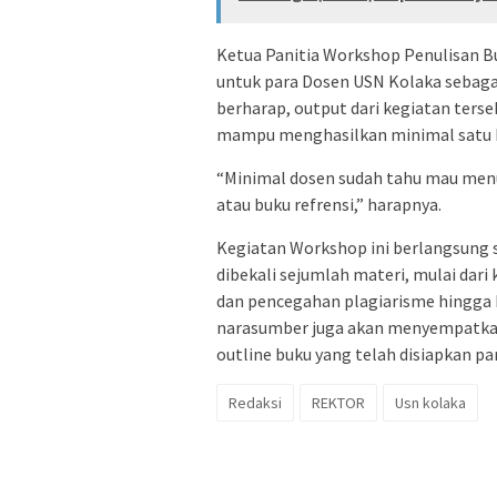
Ketua Panitia Workshop Penulisan B
untuk para Dosen USN Kolaka sebagai
berharap, output dari kegiatan ters
mampu menghasilkan minimal satu bu
“Minimal dosen sudah tahu mau men
atau buku refrensi,” harapnya.
Kegiatan Workshop ini berlangsung 
dibekali sejumlah materi, mulai dar
dan pencegahan plagiarisme hingga be
narasumber juga akan menyempatka
outline buku yang telah disiapkan pa
Redaksi
REKTOR
Usn kolaka