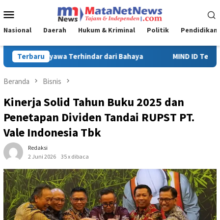
Loncat
Menu
ke
Mobile
konten
Nasional
Daerah
Hukum & Kriminal
Politik
Pendidikan
MIND ID Tegaskan Dukungan Penuh Bagi PT Vale di Pomalaa, P
Terbaru
Beranda
Bisnis
Kinerja Solid Tahun Buku 2025 dan
Penetapan Dividen Tandai RUPST PT.
Vale Indonesia Tbk
Redaksi
2 Juni 2026
35 x dibaca