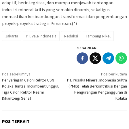
adaptif, berintegritas, dan mampu menjawab tantangan
industri mineral kritis yang semakin dinamis, sekaligus
memastikan kesinambungan transformasi dan pengembangan
proyek-proyek strategis Perseroan.(*)
Jakarta
PT. Vale Indonesia
Redaksi
Tambang Nikel
SEBARKAN
Navigasi
Pos sebelumnya
Pos berikutnya
Penyaringan Calon Rektor USN
PT. Pusaka Mineral Indonesia Sultra
pos
Kolaka Tuntas: Incumbent Unggul,
(PMIS) Telah Berkontribusi Dengan
Tiga Calon Rektor Resmi
Pengurangan Pengangguran di
Dikantongi Senat
Kolaka
POS TERKAIT