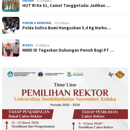
DAERAH
27 x dibaca
HUT RI Ke 81, Camat Tanggetada: Jadikan …
HUKUM & KRIMINAL
15 x dibaca
Polda Sultra Bumi Hanguskan 5,4 Kg Narko…
BISNIS
8 x dibaca
MIND ID Tegaskan Dukungan Penuh Bagi PT …