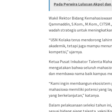
Pada Perwira Lulusan Akpol dan
Wakil Rektor Bidang Kemahasiswaan,
Qammaddin, S.Kom., M.Kom., CITSM.,
wadah strategis untuk meningkatkan
“USN Kolaka terus mendorong lahirn
akademik, tetapi juga mampu menun
kompetisi,” ujarnya.
Ketua Pusat Inkubator Talenta Mahasi
mengatakan bahwa seluruh mahasis
dan membawa nama baik kampus melal
“Kami ingin membangun ekosistem pr
mahasiswa memiliki potensi yang la
yang berkelanjutan,” katanya.
Dalam pelaksanaan seleksi tahun ini,
sesuai bidang ajang talenta, yakni Ko