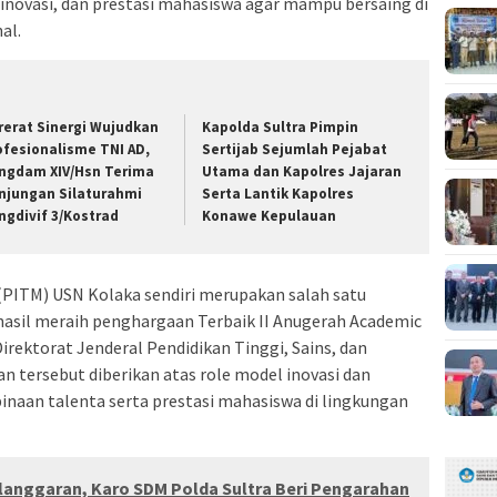
inovasi, dan prestasi mahasiswa agar mampu bersaing di
al.
rerat Sinergi Wujudkan
Kapolda Sultra Pimpin
ofesionalisme TNI AD,
Sertijab Sejumlah Pejabat
ngdam XIV/Hsn Terima
Utama dan Kapolres Jajaran
njungan Silaturahmi
Serta Lantik Kapolres
ngdivif 3/Kostrad
Konawe Kepulauan
(PITM) USN Kolaka sendiri merupakan salah satu
asil meraih penghargaan Terbaik II Anugerah Academic
irektorat Jenderal Pendidikan Tinggi, Sains, dan
n tersebut diberikan atas role model inovasi dan
naan talenta serta prestasi mahasiswa di lingkungan
anggaran, Karo SDM Polda Sultra Beri Pengarahan