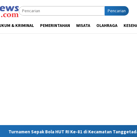
Pencarian
UKUM & KRIMINAL
PEMERINTAHAN
WISATA
OLAHRAGA
KESEH
 RI Ke-81 di Kecamatan Tanggetada Resmi Dimulai
Perer