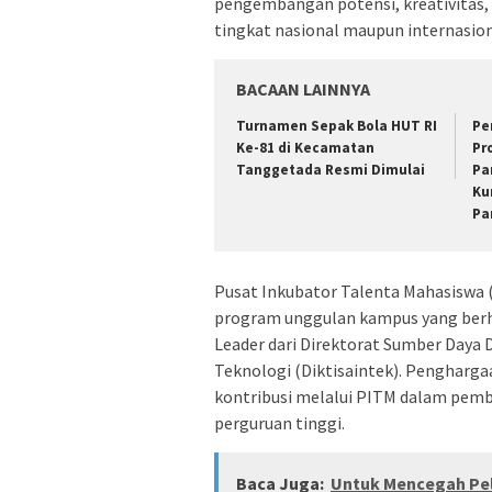
pengembangan potensi, kreativitas, 
tingkat nasional maupun internasion
BACAAN LAINNYA
Turnamen Sepak Bola HUT RI
Pe
Ke-81 di Kecamatan
Pr
Tanggetada Resmi Dimulai
Pa
Ku
Pa
Pusat Inkubator Talenta Mahasiswa 
program unggulan kampus yang berh
Leader dari Direktorat Sumber Daya D
Teknologi (Diktisaintek). Penghargaa
kontribusi melalui PITM dalam pembi
perguruan tinggi.
Baca Juga:
Untuk Mencegah Pel