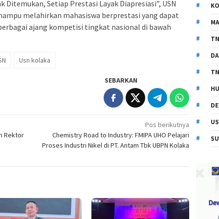
k Ditemukan, Setiap Prestasi Layak Diapresiasi”, USN
KO
 mampu melahirkan mahasiswa berprestasi yang dapat
MA
bagai ajang kompetisi tingkat nasional di bawah
TN
DA
SN
Usn kolaka
TN
SEBARKAN
HU
DE
US
Pos berikutnya
on Rektor
Chemistry Road to Industry: FMIPA UHO Pelajari
SU
Proses Industri Nikel di PT. Antam Tbk UBPN Kolaka