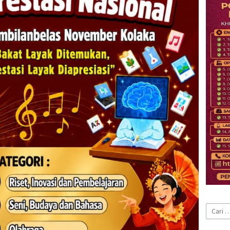
Cari
untuk: