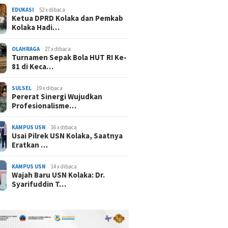
EDUKASI
52 x dibaca
Ketua DPRD Kolaka dan Pemkab
Kolaka Hadi…
OLAHRAGA
27 x dibaca
Turnamen Sepak Bola HUT RI Ke-
81 di Keca…
SULSEL
19 x dibaca
Pererat Sinergi Wujudkan
Profesionalisme…
KAMPUS USN
16 x dibaca
Usai Pilrek USN Kolaka, Saatnya
Eratkan …
KAMPUS USN
14 x dibaca
Wajah Baru USN Kolaka: Dr.
Syarifuddin T…