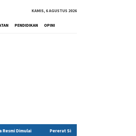
KAMIS, 6 AGUSTUS 2026
ATAN
PENDIDIKAN
OPINI
at Sinergi Wujudkan Profesionalisme TNI AD, Pangdam XIV/Hsn Te