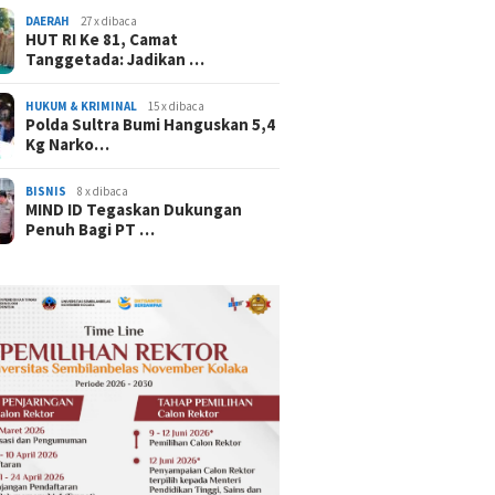
DAERAH
27 x dibaca
HUT RI Ke 81, Camat
Tanggetada: Jadikan …
HUKUM & KRIMINAL
15 x dibaca
Polda Sultra Bumi Hanguskan 5,4
Kg Narko…
BISNIS
8 x dibaca
MIND ID Tegaskan Dukungan
Penuh Bagi PT …