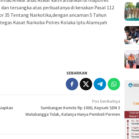
ammad Anwar alias Aswar kami amankan di mapolres
, dan tersangka atas perbuatanya di kenakan Pasal 112
or 35 Tentang Narkotika,dengan ancaman 5 Tahun
 tegas Kasat Narkoba Polres Kolaka Iptu Alamsyah
SEBARKAN
Pos berikutnya
Siapkan
Sumbangan Komite Rp 1000, Kepsek SDN 3
Watubangga Tolak, Katanya Hanya Pembeli Permen