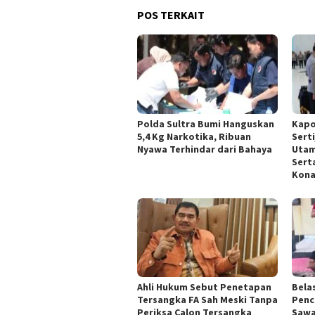
POS TERKAIT
Polda Sultra Bumi Hanguskan
Kapo
5,4 Kg Narkotika, Ribuan
Sert
Nyawa Terhindar dari Bahaya
Utam
Sert
Kona
Ahli Hukum Sebut Penetapan
Bela
Tersangka FA Sah Meski Tanpa
Penc
Periksa Calon Tersangka
Sawa