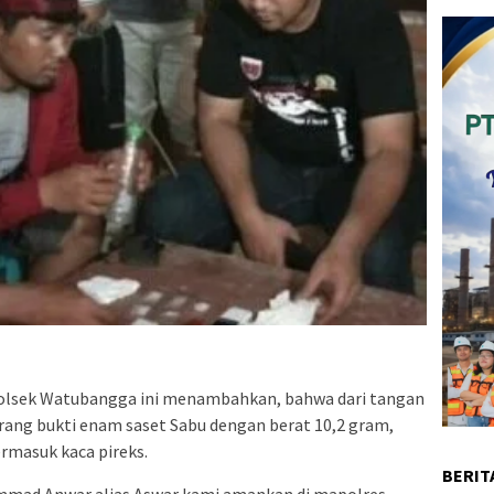
olsek Watubangga ini menambahkan, bahwa dari tangan
arang bukti enam saset Sabu dengan berat 10,2 gram,
termasuk kaca pireks.
BERIT