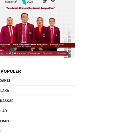
 POPULER
DAKSI
LAKA
KASSAR
I AD
ERAH
I