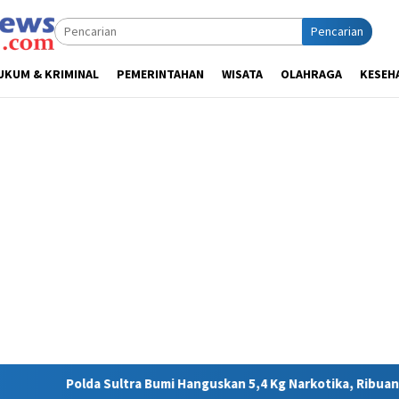
Pencarian
UKUM & KRIMINAL
PEMERINTAHAN
WISATA
OLAHRAGA
KESEH
i Hanguskan 5,4 Kg Narkotika, Ribuan Nyawa Terhindar dari Baha