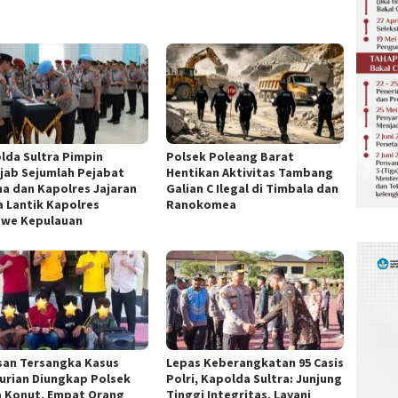
lda Sultra Pimpin
Polsek Poleang Barat
ijab Sejumlah Pejabat
Hentikan Aktivitas Tambang
a dan Kapolres Jajaran
Galian C Ilegal di Timbala dan
a Lantik Kapolres
Ranokomea
we Kepulauan
san Tersangka Kasus
Lepas Keberangkatan 95 Casis
urian Diungkap Polsek
Polri, Kapolda Sultra: Junjung
 Konut, Empat Orang
Tinggi Integritas, Layani