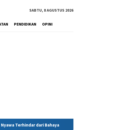
SABTU, 8 AGUSTUS 2026
ATAN
PENDIDIKAN
OPINI
ya
MIND ID Tegaskan Dukungan Penuh Bagi PT Vale di Poma