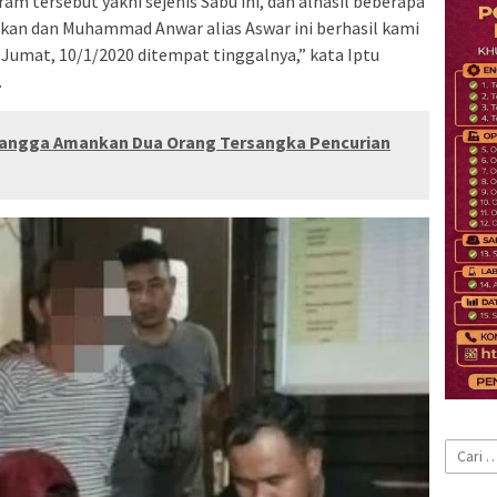
ram tersebut yakni sejenis Sabu ini, dan alhasil beberapa
ikan dan Muhammad Anwar alias Aswar ini berhasil kami
ri Jumat, 10/1/2020 ditempat tinggalnya,” kata Iptu
n.
bangga Amankan Dua Orang Tersangka Pencurian
Cari
untuk: