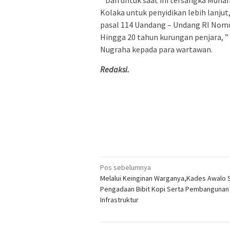
” Dan untuk saat ini tersangka Muh
Kolaka untuk penyidikan lebih lanjut
pasal 114 Uandang – Undang RI Nom
Hingga 20 tahun kurungan penjara, ”
Nugraha kepada para wartawan.
Redaksi.
Navigasi
Pos sebelumnya
Melalui Keinginan Warganya,Kades Awalo 
pos
Pengadaan Bibit Kopi Serta Pembangunan
Infrastruktur